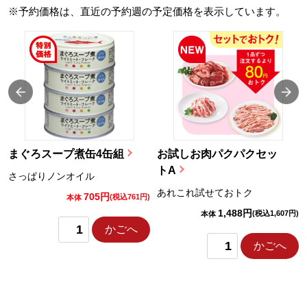
※予約価格は、直近の予約週の予定価格を表示しています。
まぐろスープ煮缶4缶組
お試しお肉パクパクセッ
トA
さっぱりノンオイル
あれこれ試せておトク
705円
)
(税込761円)
本体
1,488円
(税込1,607円)
本体
かごへ
かごへ