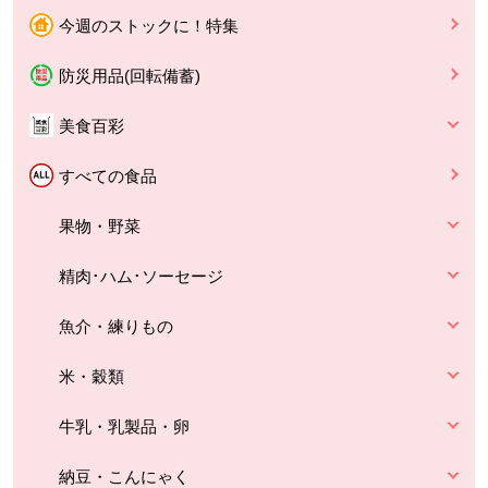
今週のストックに！特集
防災用品(回転備蓄)
美食百彩
すべての食品
果物・野菜
精肉･ハム･ソーセージ
魚介・練りもの
米・穀類
牛乳・乳製品・卵
納豆・こんにゃく