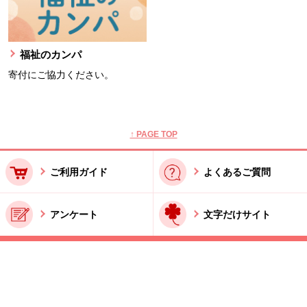
福祉のカンパ
寄付にご協力ください。
本文ここまで。
ここから共通フッターメニューです。
↑ PAGE TOP
ご利用ガイド
よくあるご質問
アンケート
文字だけサイト
ご利用規約
お問い合わせ
特商法に基づく表記
酒類販売管理者標識