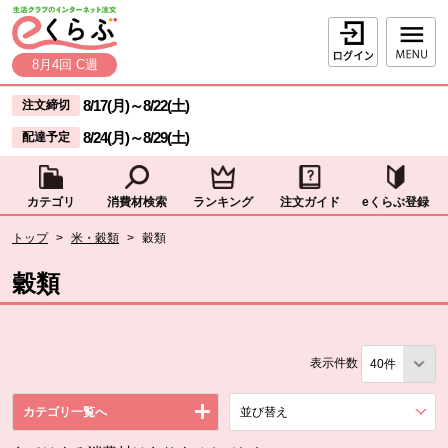
本文へジャンプする。
ページの先頭です。
ログイン
8月4回 C週
ここからサイト内共通メニューです。
サイト内共通メニューをスキップする
8/17(月)
～
8/22(土)
注文締切
8/24(月)
～
8/29(土)
配達予定
カテゴリ
消費材検索
ランキング
注文ガイド
eくらぶ登録
サイト内共通メニューここまで。
ここから現在位置です。
トップ
>
米・穀類
>
穀類
現在位置ここまで
穀類
表示件数
カテゴリ一覧へ
並び替え
を展開する。