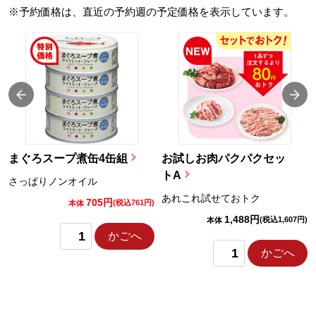
※予約価格は、直近の予約週の予定価格を表示しています。
まぐろスープ煮缶4缶組
お試しお肉パクパクセッ
トA
さっぱりノンオイル
あれこれ試せておトク
705円
)
(税込761円)
本体
1,488円
(税込1,607円)
本体
かごへ
かごへ