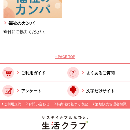
福祉のカンパ
寄付にご協力ください。
本文ここまで。
ここから共通フッターメニューです。
↑ PAGE TOP
ご利用ガイド
よくあるご質問
アンケート
文字だけサイト
ご利用規約
お問い合わせ
特商法に基づく表記
酒類販売管理者標識