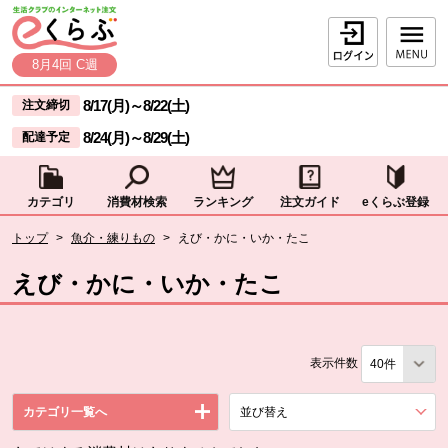
本文へジャンプする。
ページの先頭です。
ログイン
8月4回 C週
ここからサイト内共通メニューです。
サイト内共通メニューをスキップする
8/17(月)
～
8/22(土)
注文締切
8/24(月)
～
8/29(土)
配達予定
カテゴリ
消費材検索
ランキング
注文ガイド
eくらぶ登録
サイト内共通メニューここまで。
ここから現在位置です。
トップ
>
魚介・練りもの
>
えび・かに・いか・たこ
現在位置ここまで
えび・かに・いか・たこ
表示件数
カテゴリ一覧へ
並び替え
を展開する。