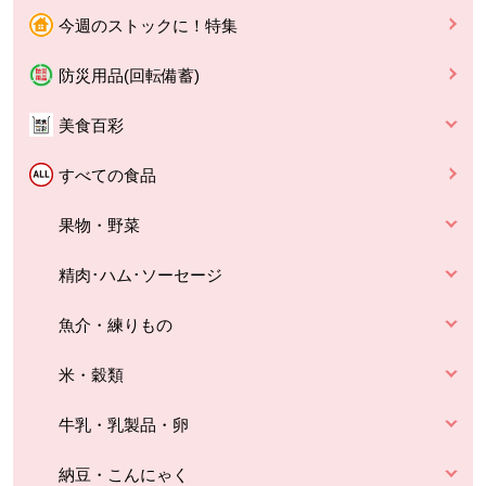
今週のストックに！特集
防災用品(回転備蓄)
美食百彩
すべての食品
果物・野菜
精肉･ハム･ソーセージ
魚介・練りもの
米・穀類
牛乳・乳製品・卵
納豆・こんにゃく