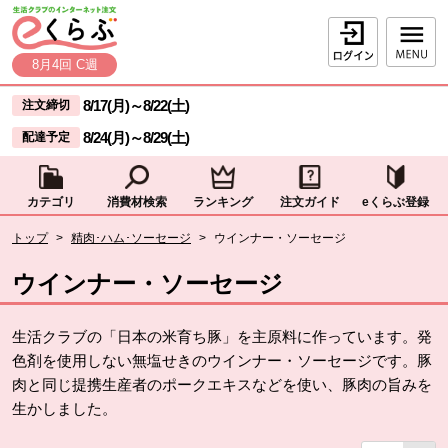
本文へジャンプする。
ページの先頭です。
ログイン
8月4回 C週
ここからサイト内共通メニューです。
サイト内共通メニューをスキップする
8/17(月)
～
8/22(土)
注文締切
8/24(月)
～
8/29(土)
配達予定
カテゴリ
消費材検索
ランキング
注文ガイド
eくらぶ登録
サイト内共通メニューここまで。
ここから現在位置です。
トップ
>
精肉･ハム･ソーセージ
>
ウインナー・ソーセージ
現在位置ここまで
ウインナー・ソーセージ
生活クラブの「日本の米育ち豚」を主原料に作っています。発
色剤を使用しない無塩せきのウインナー・ソーセージです。豚
肉と同じ提携生産者のポークエキスなどを使い、豚肉の旨みを
生かしました。