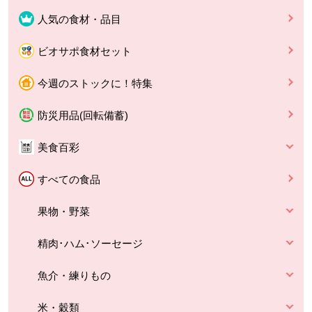
人気の食材・品目
ビオサポ食材セット
今週のストックに！特集
防災用品(回転備蓄)
美食百彩
すべての食品
果物・野菜
精肉･ハム･ソーセージ
魚介・練りもの
米・穀類