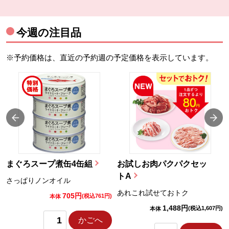
今週の注目品
※予約価格は、直近の予約週の予定価格を表示しています。
まぐろスープ煮缶4缶組
お試しお肉パクパクセッ
トA
さっぱりノンオイル
あれこれ試せておトク
705円
)
(税込761円)
本体
1,488円
(税込1,607円)
本体
かごへ