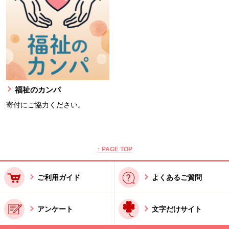
福祉のカンパ
寄付にご協力ください。
本文ここまで。
ここから共通フッターメニューです。
↑ PAGE TOP
ご利用ガイド
よくあるご質問
アンケート
文字だけサイト