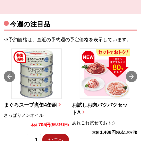
今週の注目品
※予約価格は、直近の予約週の予定価格を表示しています。
まぐろスープ煮缶4缶組
お試しお肉パクパクセッ
トA
さっぱりノンオイル
あれこれ試せておトク
705円
)
(税込761円)
本体
1,488円
(税込1,607円)
本体
かごへ