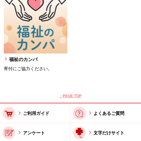
福祉のカンパ
寄付にご協力ください。
本文ここまで。
ここから共通フッターメニューです。
↑ PAGE TOP
ご利用ガイド
よくあるご質問
アンケート
文字だけサイト