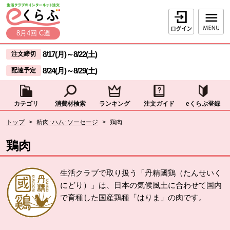
本文へジャンプする。
ページの先頭です。
ログイン
8月4回 C週
ここからサイト内共通メニューです。
サイト内共通メニューをスキップする
8/17(月)
～
8/22(土)
注文締切
8/24(月)
～
8/29(土)
配達予定
カテゴリ
消費材検索
ランキング
注文ガイド
eくらぶ登録
サイト内共通メニューここまで。
ここから現在位置です。
トップ
>
精肉･ハム･ソーセージ
>
鶏肉
現在位置ここまで
鶏肉
生活クラブで取り扱う「丹精國鶏（たんせいく
にどり）」は、日本の気候風土に合わせて国内
で育種した国産鶏種「はりま」の肉です。