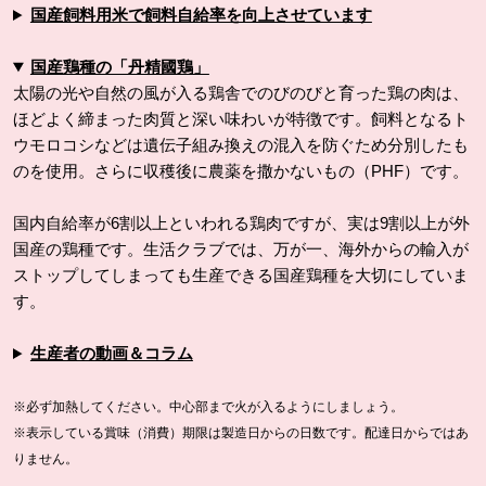
国産飼料用米で飼料自給率を向上させています
国産鶏種の「丹精國鶏」
太陽の光や自然の風が入る鶏舎でのびのびと育った鶏の肉は、
ほどよく締まった肉質と深い味わいが特徴です。飼料となるト
ウモロコシなどは遺伝子組み換えの混入を防ぐため分別したも
のを使用。さらに収穫後に農薬を撒かないもの（PHF）です。
国内自給率が6割以上といわれる鶏肉ですが、実は9割以上が外
国産の鶏種です。生活クラブでは、万が一、海外からの輸入が
ストップしてしまっても生産できる国産鶏種を大切にしていま
す。
生産者の動画＆コラム
※必ず加熱してください。中心部まで火が入るようにしましょう。
※表示している賞味（消費）期限は製造日からの日数です。配達日からではあ
りません。