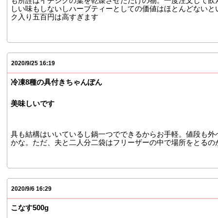
も所詮はイチジクの葉を乾燥させただけの物。一度注文して飲
しい味もしないしハーブティーとしての価値はほとんどないと
ク入り五百円は高すぎます
2020/9/25 16:19
冷凍8種の具付きちゃんぽん
美味しいです
具も結構はいいているし鍋一つでできるからお手軽。値段も外
かな。ただ、夫と二人分二袋はフリーザーの中で場所をとるの
2020/9/6 16:29
こなす500g