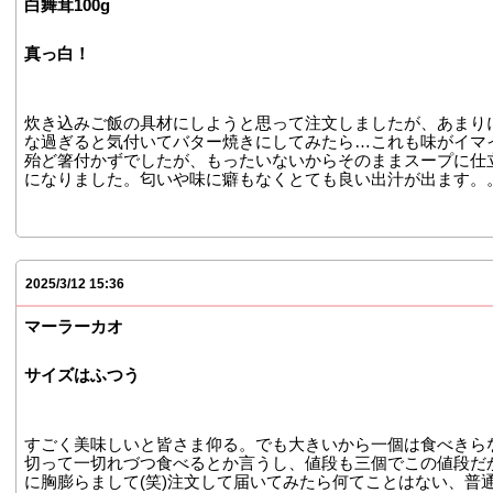
白舞茸100g
真っ白！
炊き込みご飯の具材にしようと思って注文しましたが、あまり
な過ぎると気付いてバター焼きにしてみたら…これも味がイマ
殆ど箸付かずでしたが、もったいないからそのままスープに仕
になりました。匂いや味に癖もなくとても良い出汁が出ます。
2025/3/12 15:36
マーラーカオ
サイズはふつう
すごく美味しいと皆さま仰る。でも大きいから一個は食べきら
切って一切れづつ食べるとか言うし、値段も三個でこの値段だ
に胸膨らまして(笑)注文して届いてみたら何てことはない、普