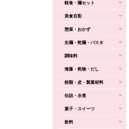
軽食・麺セット
美食百彩
惣菜・おかず
生麺・乾麺・パスタ
調味料
海藻・乾物・だし
粉類・皮・製菓材料
缶詰・水煮
菓子・スイーツ
飲料