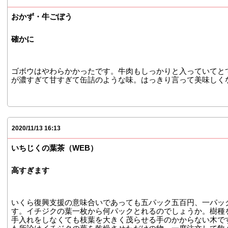
おかず・牛ごぼう
確かに
ゴボウはやわらかかったです。牛肉もしっかりと入っていてと
が濃すぎて甘すぎて缶詰のような味。はっきり言って美味しく
2020/11/13 16:13
いちじくの葉茶（WEB）
高すぎます
いくら復興支援の意味合いであっても五パック五百円、一パッ
す。イチジクの葉一枚から何パックとれるのでしょうか。樹種
手入れをしなくても枝葉を大きく茂らせる手のかからない木で