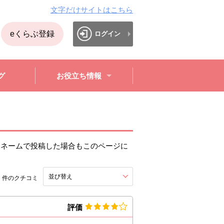
文字だけサイトはこちら
eくらぶ登録
ログイン
グ
お役立ち情報
クネームで投稿した場合もこのページに
2
並び替え
を展開する。
件のクチコミ
評価