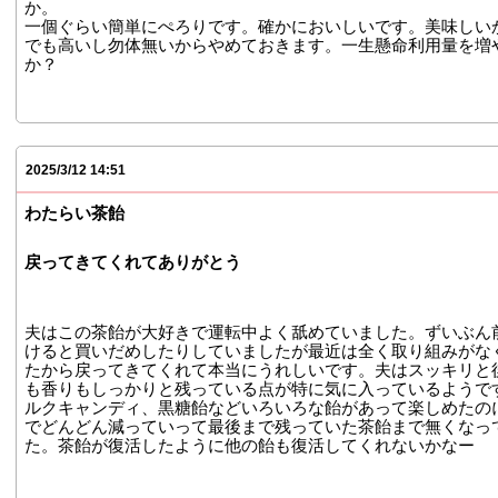
か。
一個ぐらい簡単にぺろりです。確かにおいしいです。美味しい
でも高いし勿体無いからやめておきます。一生懸命利用量を増
か？
2025/3/12 14:51
わたらい茶飴
戻ってきてくれてありがとう
夫はこの茶飴が大好きで運転中よく舐めていました。ずいぶん
けると買いだめしたりしていましたが最近は全く取り組みがな
たから戻ってきてくれて本当にうれしいです。夫はスッキリと
も香りもしっかりと残っている点が特に気に入っているようで
ルクキャンディ、黒糖飴などいろいろな飴があって楽しめたの
でどんどん減っていって最後まで残っていた茶飴まで無くなっ
た。茶飴が復活したように他の飴も復活してくれないかなー