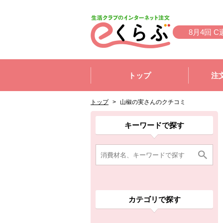
本文へジャンプする。
ページの先頭です。
8月4回 C
ここからサイト内共通メニューです。
サイト内共通メニューをスキップする
トップ
注
サイト内共通メニューここまで。
ここから現在位置です。
現在位置ここまで
トップ
>
山椒の実さんのクチコミ
ここから消費材検索メニューです。
消費材検索メニューここまで。
ここから本文です。
キーワードで探す
カテゴリで探す