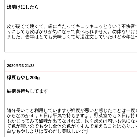
浅漬けにしたら
皮が硬くて硬くて、歯に当たってキュッキュッとういう不快音
りにしても皮ばかりが気になって食べられません。勿体ないけ
ました。去年はとても美味しくて毎週注文していたけど今年は
2020/5/23 21:28
緑豆もやし200g
結構長持ちしてます
随分長いこと利用していますが鮮度が悪いと感じたことは一度
からなのか４，５日は平気で持ちますよ。野菜室でも３日は持
もかじってみて酸味が出てなければ、良く洗えば匂いも気にな
て色が濃いのでもやし全体の色がくすんで見えることはありま
白なもやしよりは安心だし美味しいです