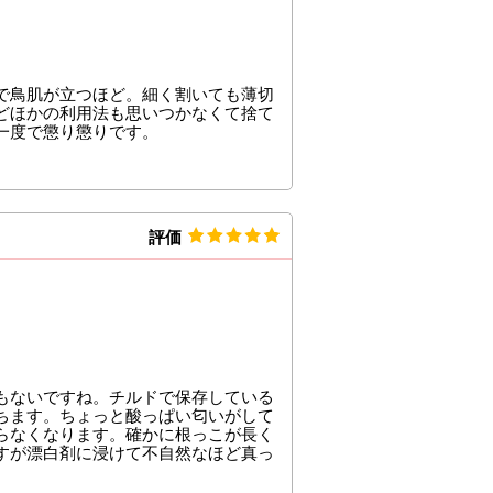
で鳥肌が立つほど。細く割いても薄切
どほかの利用法も思いつかなくて捨て
一度で懲り懲りです。
評価
もないですね。チルドで保存している
ちます。ちょっと酸っぱい匂いがして
らなくなります。確かに根っこが長く
すが漂白剤に浸けて不自然なほど真っ