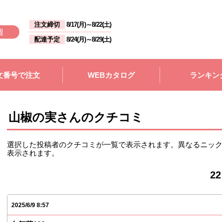
注文締切
8/17(月)
～
8/22(土)
週
配達予定
8/24(月)
～
8/29(土)
文番号で注文
WEBカタログ
ランキン
山椒の実さんのクチコミ
選択した投稿者のクチコミが一覧で表示されます。異なるニッ
表示されます。
2
2025/6/9 8:57