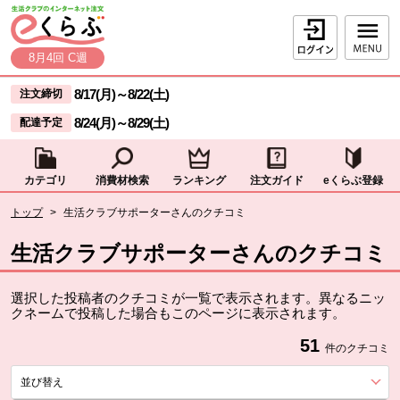
本文へジャンプする。
ページの先頭です。
ログイン
8月4回 C週
ここからサイト内共通メニューです。
サイト内共通メニューをスキップする
8/17(月)
～
8/22(土)
注文締切
8/24(月)
～
8/29(土)
配達予定
カテゴリ
消費材検索
ランキング
注文ガイド
eくらぶ登録
サイト内共通メニューここまで。
ここから現在位置です。
トップ
>
生活クラブサポーターさんのクチコミ
現在位置ここまで
生活クラブサポーターさんのクチコミ
選択した投稿者のクチコミが一覧で表示されます。異なるニッ
クネームで投稿した場合もこのページに表示されます。
51
件のクチコミ
並び替え
を展開する。