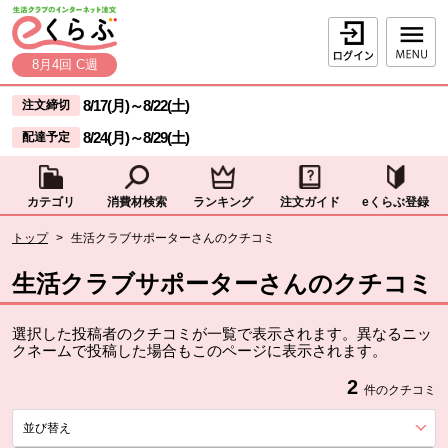
本文へジャンプする。
ページの先頭です。
ログイン
8月4回 C週
ここからサイト内共通メニューです。
サイト内共通メニューをスキップする
8/17(月)
～
8/22(土)
注文締切
8/24(月)
～
8/29(土)
配達予定
カテゴリ
消費材検索
ランキング
注文ガイド
eくらぶ登録
サイト内共通メニューここまで。
ここから現在位置です。
トップ
>
生活クラブサポーターさんのクチコミ
現在位置ここまで
生活クラブサポーターさんのクチコミ
選択した投稿者のクチコミが一覧で表示されます。異なるニッ
クネームで投稿した場合もこのページに表示されます。
2
件のクチコミ
並び替え
を展開する。