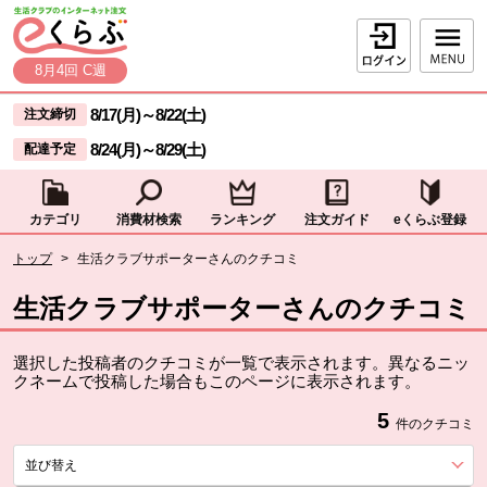
本文へジャンプする。
ページの先頭です。
ログイン
8月4回 C週
ここからサイト内共通メニューです。
サイト内共通メニューをスキップする
8/17(月)
～
8/22(土)
注文締切
8/24(月)
～
8/29(土)
配達予定
カテゴリ
消費材検索
ランキング
注文ガイド
eくらぶ登録
サイト内共通メニューここまで。
ここから現在位置です。
トップ
>
生活クラブサポーターさんのクチコミ
現在位置ここまで
生活クラブサポーターさんのクチコミ
選択した投稿者のクチコミが一覧で表示されます。異なるニッ
クネームで投稿した場合もこのページに表示されます。
5
件のクチコミ
並び替え
を展開する。