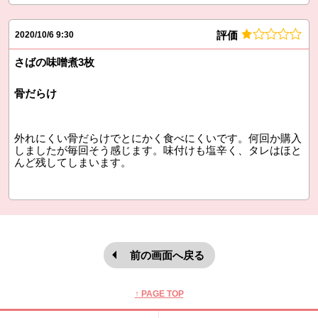
評価
2020/10/6 9:30
さばの味噌煮3枚
骨だらけ
外れにくい骨だらけでとにかく食べにくいです。何回か購入
しましたが毎回そう感じます。味付けも塩辛く、タレはほと
んど残してしまいます。
前の画面へ戻る
本文ここまで。
ここから共通フッターメニューです。
↑ PAGE TOP