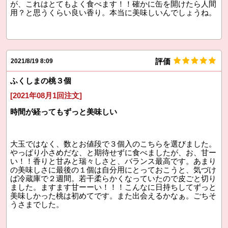
が、これはとてもよく食べます！！確かに缶を開けたら人間
用？と思うくらい良い香り。本当に美味しいんでしょうね。
評価
2021/8/19 8:09
ふくしまの桃３個
[2021年08月1回注文]
時間が経ってもずっと美味しい
大玉ではなく、数とお値段で３個入のこちらを選びました。
やっぱり小さめだな、と期待せずに食べましたが、お、甘ー
い！！香りと甘みと瑞々しさと、バランス最高です。あまり
の美味しさに最後の１個は自分用にとっておこうと、気づけ
ば冷蔵庫で２週間。若干柔らかくなっていたので皮ごと切り
ました。ますます甘ーーい！！！こんなに日持ちしてずっと
美味しかった桃は初めてです。また出会えるかなぁ。ごちそ
うさまでした。