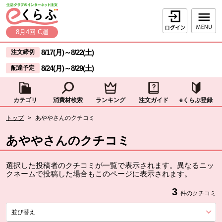
本文へジャンプする。
ページの先頭です。
ログイン
8月4回 C週
ここからサイト内共通メニューです。
サイト内共通メニューをスキップする
8/17(月)
～
8/22(土)
注文締切
8/24(月)
～
8/29(土)
配達予定
カテゴリ
消費材検索
ランキング
注文ガイド
eくらぶ登録
サイト内共通メニューここまで。
ここから現在位置です。
トップ
>
あややさんのクチコミ
現在位置ここまで
あややさんのクチコミ
選択した投稿者のクチコミが一覧で表示されます。異なるニッ
クネームで投稿した場合もこのページに表示されます。
3
件のクチコミ
並び替え
を展開する。