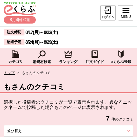
本文へジャンプする。
ページの先頭です。
ログイン
8月4回 C週
ここからサイト内共通メニューです。
サイト内共通メニューをスキップする
8/17(月)
～
8/22(土)
注文締切
8/24(月)
～
8/29(土)
配達予定
カテゴリ
消費材検索
ランキング
注文ガイド
eくらぶ登録
サイト内共通メニューここまで。
ここから現在位置です。
トップ
>
もさんのクチコミ
現在位置ここまで
もさんのクチコミ
選択した投稿者のクチコミが一覧で表示されます。異なるニッ
クネームで投稿した場合もこのページに表示されます。
7
件のクチコミ
並び替え
を展開する。