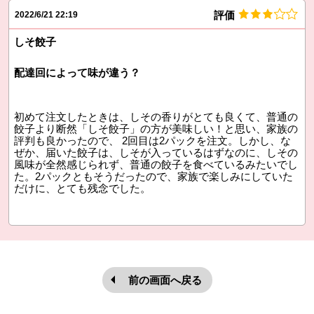
評価
2022/6/21 22:19
しそ餃子
配達回によって味が違う？
初めて注文したときは、しその香りがとても良くて、普通の
餃子より断然「しそ餃子」の方が美味しい！と思い、家族の
評判も良かったので、 2回目は2パックを注文。しかし、な
ぜか、届いた餃子は、しそが入っているはずなのに、しその
風味が全然感じられず、普通の餃子を食べているみたいでし
た。2パックともそうだったので、家族で楽しみにしていた
だけに、とても残念でした。
前の画面へ戻る
本文ここまで。
ここから共通フッターメニューです。