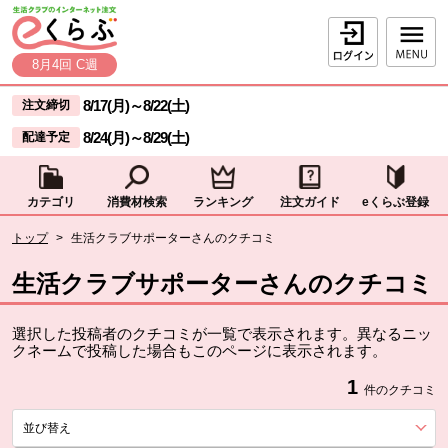
本文へジャンプする。
ページの先頭です。
ログイン
8月4回 C週
ここからサイト内共通メニューです。
サイト内共通メニューをスキップする
8/17(月)
～
8/22(土)
注文締切
8/24(月)
～
8/29(土)
配達予定
カテゴリ
消費材検索
ランキング
注文ガイド
eくらぶ登録
サイト内共通メニューここまで。
ここから現在位置です。
トップ
>
生活クラブサポーターさんのクチコミ
現在位置ここまで
生活クラブサポーターさんのクチコミ
選択した投稿者のクチコミが一覧で表示されます。異なるニッ
クネームで投稿した場合もこのページに表示されます。
1
件のクチコミ
並び替え
を展開する。