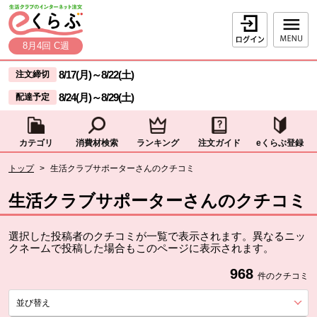
本文へジャンプする。
ページの先頭です。
ログイン
8月4回 C週
ここからサイト内共通メニューです。
サイト内共通メニューをスキップする
8/17(月)
～
8/22(土)
注文締切
8/24(月)
～
8/29(土)
配達予定
カテゴリ
消費材検索
ランキング
注文ガイド
eくらぶ登録
サイト内共通メニューここまで。
ここから現在位置です。
トップ
>
生活クラブサポーターさんのクチコミ
現在位置ここまで
生活クラブサポーターさんのクチコミ
選択した投稿者のクチコミが一覧で表示されます。異なるニッ
クネームで投稿した場合もこのページに表示されます。
968
件のクチコミ
並び替え
を展開する。