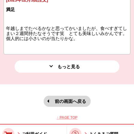
満足
年越しまでたべるかなと思ってかいましたが、食べすぎてし
まい２週間持たなそうです笑 とても美味しいみかんです。
個人的には小さいのが当たりかな。
もっと見る
前の画面へ戻る
本文ここまで。
ここから共通フッターメニューです。
↑ PAGE TOP
ご利用ガイド
よくあるご質問