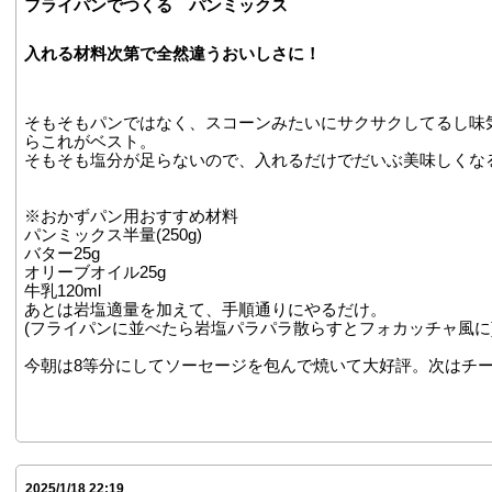
フライパンでつくる パンミックス
入れる材料次第で全然違うおいしさに！
そもそもパンではなく、スコーンみたいにサクサクしてるし味
らこれがベスト。
そもそも塩分が足らないので、入れるだけでだいぶ美味しくな
※おかずパン用おすすめ材料
パンミックス半量(250g)
バター25g
オリーブオイル25g
牛乳120ml
あとは岩塩適量を加えて、手順通りにやるだけ。
(フライパンに並べたら岩塩パラパラ散らすとフォカッチャ風に
今朝は8等分にしてソーセージを包んで焼いて大好評。次はチ
2025/1/18 22:19