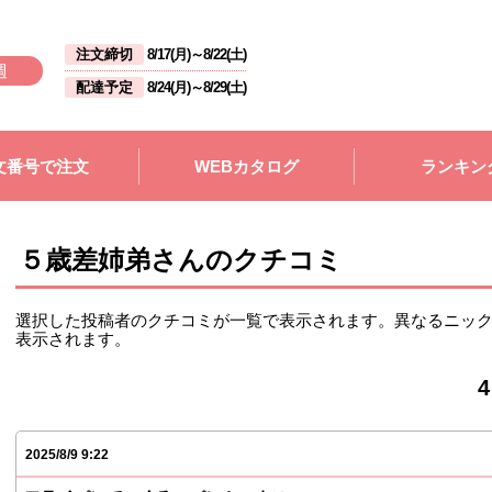
注文締切
8/17(月)
～
8/22(土)
週
配達予定
8/24(月)
～
8/29(土)
文番号で注文
WEBカタログ
ランキン
５歳差姉弟さんのクチコミ
選択した投稿者のクチコミが一覧で表示されます。異なるニッ
表示されます。
2025/8/9 9:22