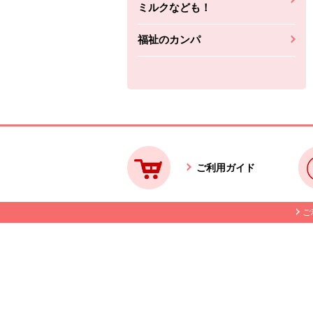
ミルクなども！
福祉のカンパ
本文ここまで。
ここから共通フッターメニューです。
ご利用ガイド
ご