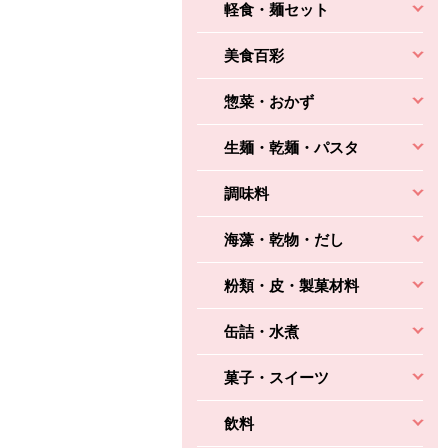
軽食・麺セット
美食百彩
惣菜・おかず
生麺・乾麺・パスタ
調味料
海藻・乾物・だし
粉類・皮・製菓材料
缶詰・水煮
菓子・スイーツ
飲料