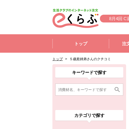
本文へジャンプする。
ページの先頭です。
8月4回 C
ここからサイト内共通メニューです。
サイト内共通メニューをスキップする
トップ
注
サイト内共通メニューここまで。
ここから現在位置です。
現在位置ここまで
トップ
>
５歳差姉弟さんのクチコミ
ここから消費材検索メニューです。
消費材検索メニューここまで。
ここから本文です。
キーワードで探す
カテゴリで探す