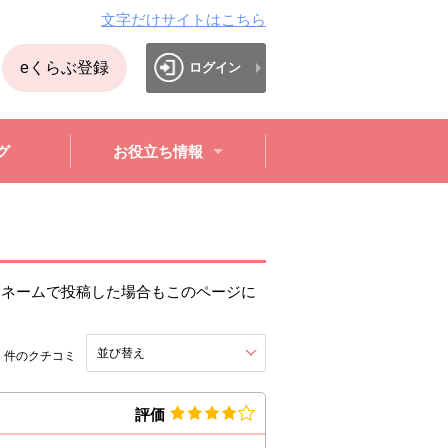
文字だけサイトはこちら
eくらぶ登録
ログイン
グ
お役立ち情報
クネームで投稿した場合もこのページに
4
並び替え
を展開する。
件のクチコミ
評価