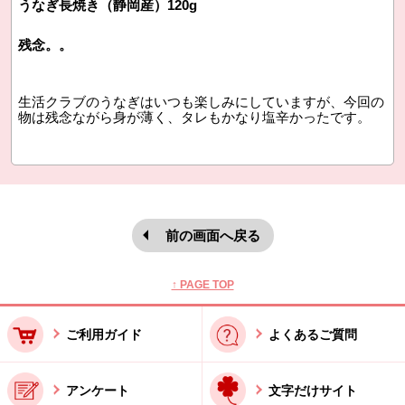
うなぎ長焼き（静岡産）120g
残念。。
生活クラブのうなぎはいつも楽しみにしていますが、今回の
物は残念ながら身が薄く、タレもかなり塩辛かったです。
前の画面へ戻る
本文ここまで。
ここから共通フッターメニューです。
↑ PAGE TOP
ご利用ガイド
よくあるご質問
アンケート
文字だけサイト