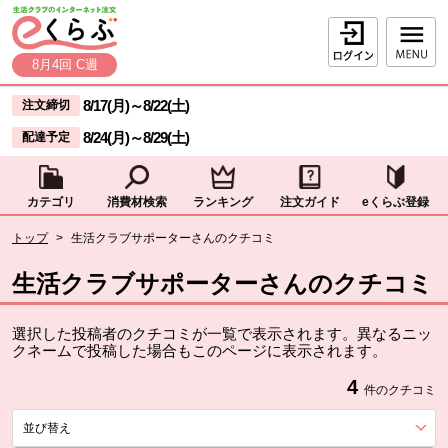
本文へジャンプする。
ページの先頭です。
ログイン
8月4回 C週
ここからサイト内共通メニューです。
サイト内共通メニューをスキップする
8/17(月)
～
8/22(土)
注文締切
8/24(月)
～
8/29(土)
配達予定
カテゴリ
消費材検索
ランキング
注文ガイド
eくらぶ登録
サイト内共通メニューここまで。
ここから現在位置です。
トップ
>
生活クラブサポーターさんのクチコミ
現在位置ここまで
生活クラブサポーターさんのクチコミ
選択した投稿者のクチコミが一覧で表示されます。異なるニッ
クネームで投稿した場合もこのページに表示されます。
4
件のクチコミ
並び替え
を展開する。