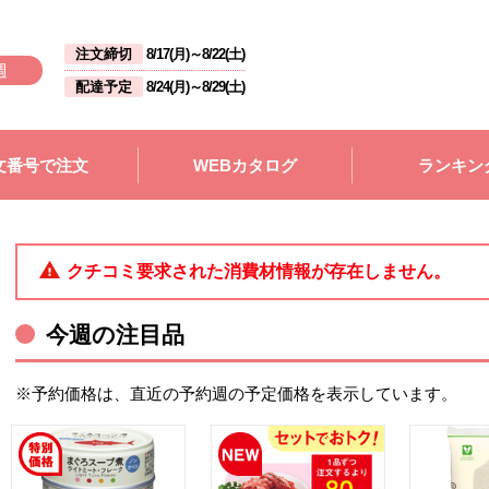
注文締切
8/17(月)
～
8/22(土)
週
配達予定
8/24(月)
～
8/29(土)
文番号で注文
WEBカタログ
ランキン
クチコミ要求された消費材情報が存在しません。
今週の注目品
※予約価格は、直近の予約週の予定価格を表示しています。