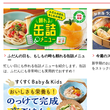
ふだんの日も、もしもの時も頼れる缶詰メニュ
今週の
ー
新学期のお
忙しい日にも作れる缶詰メニューを紹介します。缶詰
をストック
は、ふだんにも非常時にも実用的でおすすめ！