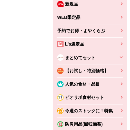
新規品
WEB限定品
予約でお得・よやくらぶ
ちょこっと揚げ（香
ね天
バルサミコ
ばしエビ味...
L's選定品
さわやか
コク深くフルーティー
えびの風味がぶわっ！
3円
2,160円
(税込370円)
(税込2,333円)
本体
まとめてセット
330円
(税込356円)
本体
かごへ
かごへ
かごへ
【お試し・特別価格】
人気の食材・品目
ビオサポ食材セット
今週のストックに！特集
防災用品(回転備蓄)