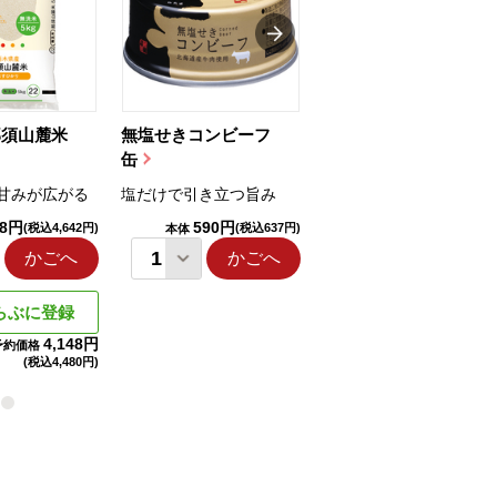
那須山麓米
無塩せきコンビーフ
ちゅるっと飲むゼリ
缶
ー（りんご...
甘みが広がる
塩だけで引き立つ旨み
国産りんご果汁を使用
98円
590円
1,114円
(税込4,642円)
(税込637円)
(税込1,203円
本体
本体
かごへ
かごへ
かごへ
らぶに登録
4,148円
予約価格
(税込
4,480円)