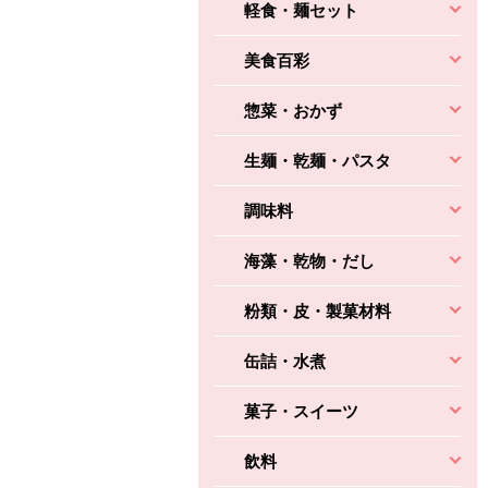
軽食・麺セット
美食百彩
惣菜・おかず
生麺・乾麺・パスタ
調味料
海藻・乾物・だし
粉類・皮・製菓材料
缶詰・水煮
菓子・スイーツ
飲料