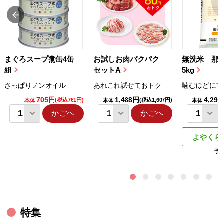
まぐろスープ煮缶4缶
お試しお肉パクパク
無洗米 
組
セットA
5kg
さっぱりノンオイル
あれこれ試せておトク
噛むほどに
705円
1,488円
4,2
(税込761円)
(税込1,607円)
本体
本体
本体
かごへ
かごへ
よやく
特集