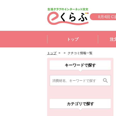
本文へジャンプする。
ページの先頭です。
8月4回 C
ここからサイト内共通メニューです。
サイト内共通メニューをスキップする
トップ
注
サイト内共通メニューここまで。
ここから現在位置です。
現在位置ここまで
トップ
>
>
クチコミ情報一覧
ここから消費材検索メニューです。
消費材検索メニューここまで。
ここから本文です。
ここから組合員向けメニューです。
組合員向けメニューここまで。
ここから本文です。
キーワードで探す
カテゴリで探す