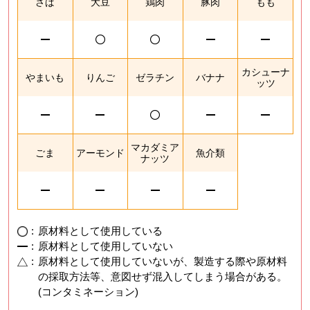
さば
大豆
鶏肉
豚肉
もも
カシューナ
やまいも
りんご
ゼラチン
バナナ
ッツ
マカダミア
ごま
アーモンド
魚介類
ナッツ
:
原材料として使用している
:
原材料として使用していない
:
原材料として使用していないが、製造する際や原材料
の採取方法等、意図せず混入してしまう場合がある。
(コンタミネーション)