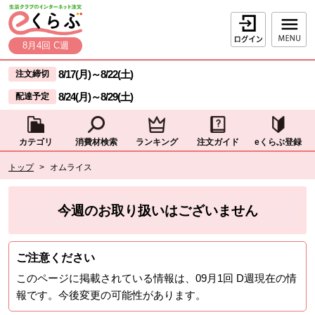
本文へジャンプする。
ページの先頭です。
ログイン
8月4回 C週
ここからサイト内共通メニューです。
サイト内共通メニューをスキップする
8/17(月)
～
8/22(土)
注文締切
8/24(月)
～
8/29(土)
配達予定
カテゴリ
消費材検索
ランキング
注文ガイド
eくらぶ登録
サイト内共通メニューここまで。
ここから現在位置です。
トップ
>
オムライス
現在位置ここまで
今週のお取り扱いはございません
ご注意ください
このページに掲載されている情報は、
09月1回 D週
現在の情
報です。今後変更の可能性があります。