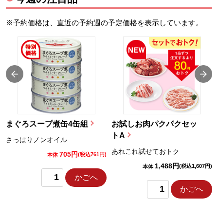
※予約価格は、直近の予約週の予定価格を表示しています。
まぐろスープ煮缶4缶組
お試しお肉パクパクセッ
トA
さっぱりノンオイル
あれこれ試せておトク
705円
)
(税込761円)
本体
1,488円
(税込1,607円)
本体
かごへ
かごへ