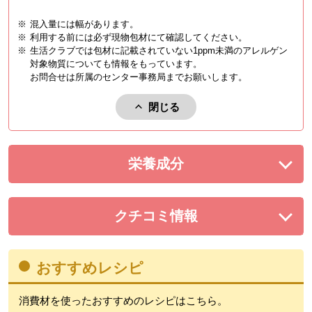
※
混入量には幅があります。
※
利用する前には必ず現物包材にて確認してください。
※
生活クラブでは包材に記載されていない1ppm未満のアレルゲン
対象物質についても情報をもっています。
お問合せは所属のセンター事務局までお願いします。
閉じる
アレルゲンを閉じる。
栄養成分
を展開する。
クチコミ情報
を展開する。
おすすめレシピ
消費材を使ったおすすめのレシピはこちら。