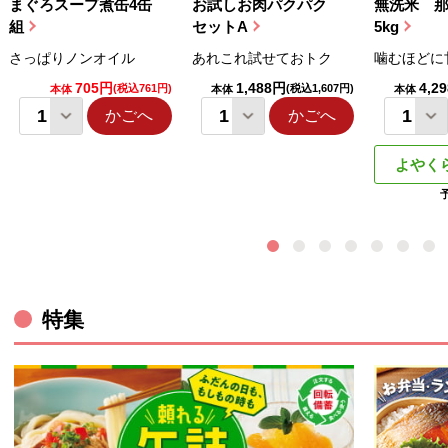
まぐろスープ煮缶4缶
お試しお肉パクパク
無洗米 
組
セットA
5kg
さっぱりノンオイル
あれこれ試せておトク
噛むほどに
705円
1,488円
4,2
(税込761円)
(税込1,607円)
本体
本体
本体
かごへ
かごへ
よやく
ウィンドウで開きます。
特集