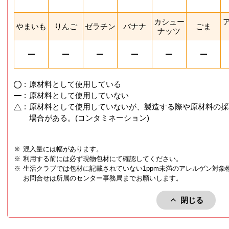
カシュー
やまいも
りんご
ゼラチン
バナナ
ごま
ナッツ
:
原材料として使用している
:
原材料として使用していない
:
原材料として使用していないが、製造する際や原材料の採
場合がある。(コンタミネーション)
※
混入量には幅があります。
※
利用する前には必ず現物包材にて確認してください。
※
生活クラブでは包材に記載されていない1ppm未満のアレルゲン対象
お問合せは所属のセンター事務局までお願いします。
閉じる
アレルゲン