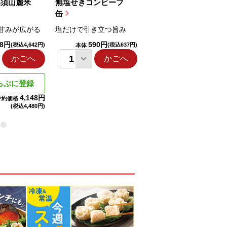
那須山麓米
無塩せきコンビーフ
ちゅるっと飲むゼリ
缶
ー（りんご...
甘みが広がる
塩だけで引き立つ旨み
国産りんご果汁を使用
98円
590円
1,114円
(税込4,642円)
(税込637円)
(税込1,203円
本体
本体
かごへ
かごへ
かごへ
らぶに登録
4,148円
予約価格
(税込
4,480円)