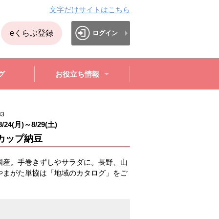
文字だけサイトはこちら
eくらぶ登録
ログイン
グ
お役立ち情報
33
8/24(月)
～
8/29(土)
カップ納豆
国産。手巻きずしやサラダに。長野、山
やまがた単協は「地域のカタログ」をご
。