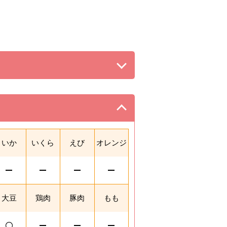
る。
。
いか
いくら
えび
オレンジ
大豆
鶏肉
豚肉
もも