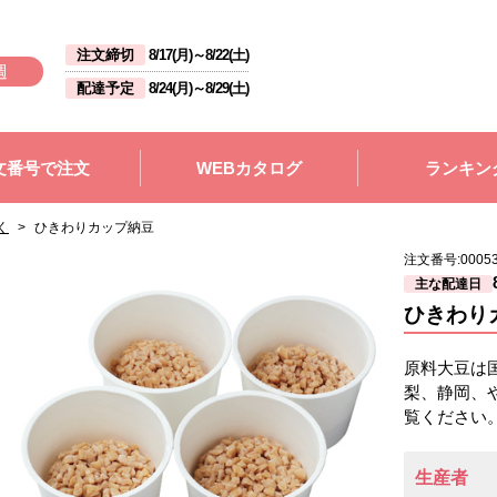
注文締切
8/17(月)
～
8/22(土)
週
配達予定
8/24(月)
～
8/29(土)
文番号で注文
WEBカタログ
ランキン
く
>
ひきわりカップ納豆
注文番号:
0005
主な配達日
ひきわり
原料大豆は
梨、静岡、
覧ください
生産者