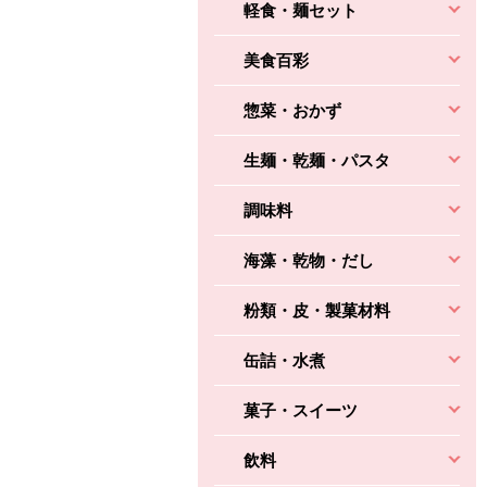
軽食・麺セット
美食百彩
惣菜・おかず
生麺・乾麺・パスタ
調味料
海藻・乾物・だし
粉類・皮・製菓材料
缶詰・水煮
菓子・スイーツ
飲料