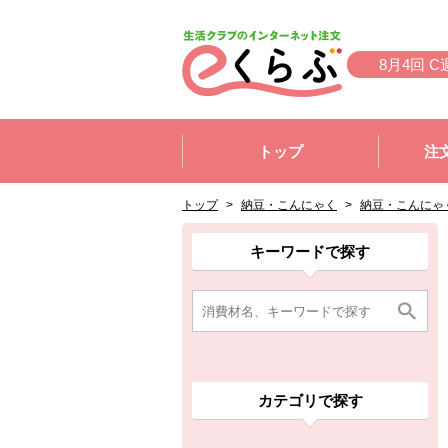
本文へジャンプする。
ページの先頭です。
8月4回 C
ここからサイト内共通メニューです。
サイト内共通メニューをスキップする
トップ
注
サイト内共通メニューここまで。
ここから現在位置です。
現在位置ここまで
トップ
>
納豆・こんにゃく
>
納豆・こんにゃ
ここから消費材検索メニューです。
消費材検索メニューここまで。
ここから本文です。
ここから組合員向けメニューです。
組合員向けメニューここまで。
ここから本文です。
キーワードで探す
カテゴリで探す