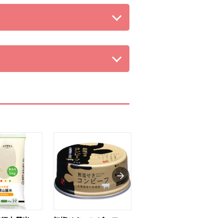
る。
る。