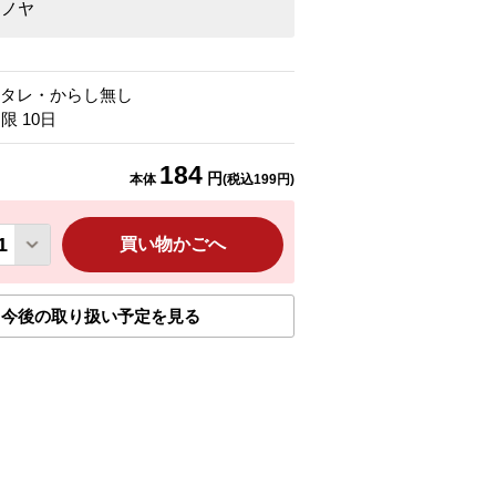
ジノヤ
、タレ・からし無し
期限
10
日
184
円
本体
(税込
199
円)
る
買い物かごへ
今後の取り扱い予定を見る