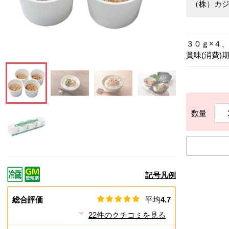
（株）カ
３０ｇ×４
賞味(消費)
この画像を大きく見る
この画像を大きく見る
この画像を大きく見る
この画像を大きく見
数量
この画像を大きく見る
記号凡例
総合評価
平均
4.7
22
件のクチコミを見る