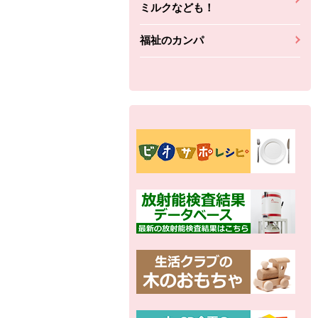
ちょこっと揚げ（香
ね天
バルサミコ
ミルクなども！
ばしエビ味...
さわやか
コク深くフルーティー
福祉のカンパ
えびの風味がぶわっ！
3円
2,160円
(税込370円)
(税込2,333円)
本体
330円
(税込356円)
本体
かごへ
かごへ
かごへ
別の