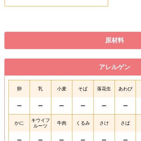
原材料
を展開す
アレルゲン
を閉じる
卵
乳
小麦
そば
落花生
あわび
キウイフ
かに
牛肉
くるみ
さけ
さば
ルーツ