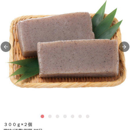
こ
３００ｇ×２個