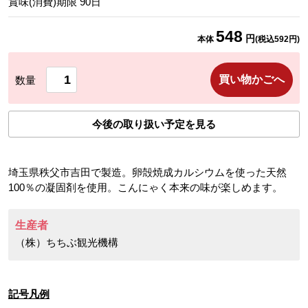
賞味(消費)期限
90
日
548
円
本体
(税込
592
円)
買い物かごへ
数量
今後の取り扱い予定を見る
埼玉県秩父市吉田で製造。卵殻焼成カルシウムを使った天然
100％の凝固剤を使用。こんにゃく本来の味が楽しめます。
生産者
（株）ちちぶ観光機構
記号凡例