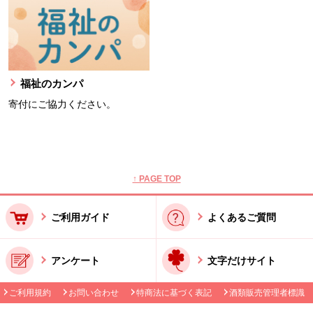
福祉のカンパ
寄付にご協力ください。
本文ここまで。
ここから共通フッターメニューです。
↑ PAGE TOP
ご利用ガイド
よくあるご質問
アンケート
文字だけサイト
ご利用規約
お問い合わせ
特商法に基づく表記
酒類販売管理者標識