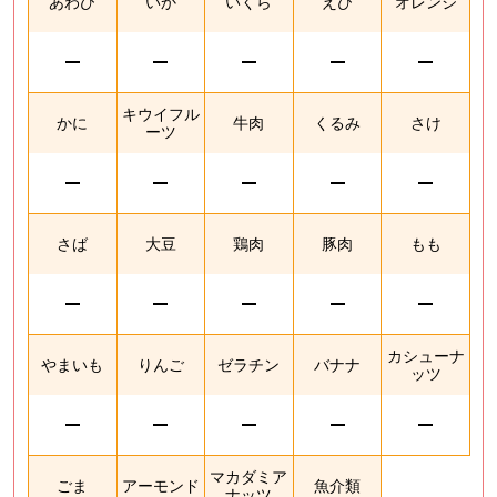
あわび
いか
いくら
えび
オレンジ
キウイフル
かに
牛肉
くるみ
さけ
ーツ
さば
大豆
鶏肉
豚肉
もも
カシューナ
やまいも
りんご
ゼラチン
バナナ
ッツ
マカダミア
ごま
アーモンド
魚介類
ナッツ