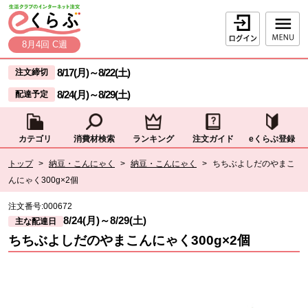
本文へジャンプする。
ページの先頭です。
ログイン
8月4回 C週
ここからサイト内共通メニューです。
サイト内共通メニューをスキップする
8/17(月)
～
8/22(土)
注文締切
8/24(月)
～
8/29(土)
配達予定
カテゴリ
消費材検索
ランキング
注文ガイド
eくらぶ登録
サイト内共通メニューここまで。
ここから現在位置です。
トップ
>
納豆・こんにゃく
>
納豆・こんにゃく
>
ちちぶよしだのやまこ
んにゃく300g×2個
現在位置ここまで
注文番号:
000672
8/24(月)
～
8/29(土)
主な配達日
ちちぶよしだのやまこんにゃく300g×2個