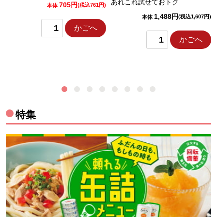
あれこれ試せておトク
705円
)
(税込761円)
本体
1,488円
(税込1,607円)
本体
かごへ
かごへ
特集