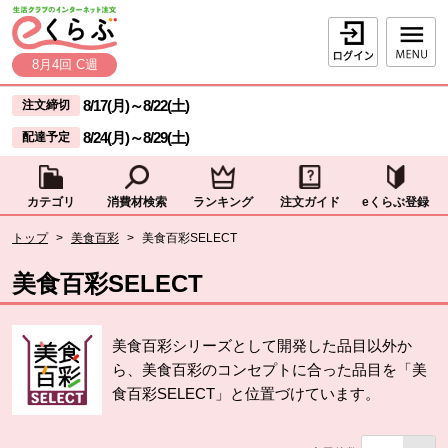
本文へジャンプする。
ページの先頭です。
ログイン
8月4回 C週
ここからサイト内共通メニューです。
サイト内共通メニューをスキップする
8/17(月)
～
8/22(土)
注文締切
8/24(月)
～
8/29(土)
配達予定
カテゴリ
消費材検索
ランキング
注文ガイド
eくらぶ登録
サイト内共通メニューここまで。
ここから現在位置です。
トップ
>
美食百彩
>
美食百彩SELECT
現在位置ここまで
美食百彩SELECT
美食百彩シリーズとして開発した品目以外か
ら、美食百彩のコンセプトに合った品目を「美
食百彩SELECT」と位置づけています。