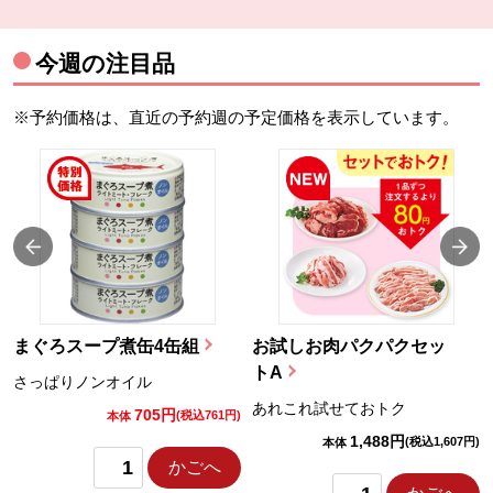
今週の注目品
※予約価格は、直近の予約週の予定価格を表示しています。
まぐろスープ煮缶4缶組
お試しお肉パクパクセッ
トA
さっぱりノンオイル
あれこれ試せておトク
705円
)
(税込761円)
本体
1,488円
(税込1,607円)
本体
かごへ