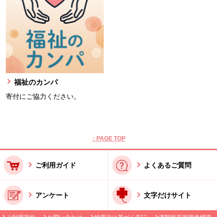
福祉のカンパ
寄付にご協力ください。
本文ここまで。
ここから共通フッターメニューです。
↑ PAGE TOP
ご利用ガイド
よくあるご質問
アンケート
文字だけサイト