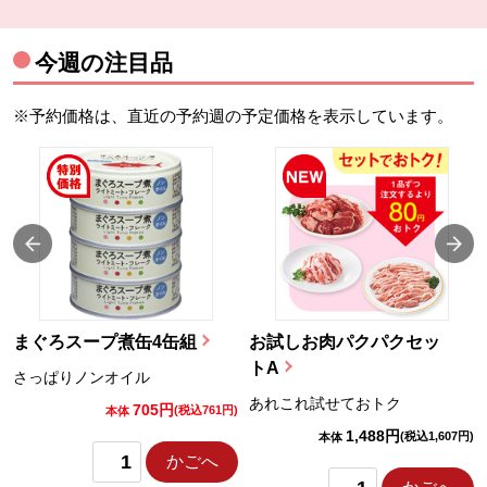
今週の注目品
※予約価格は、直近の予約週の予定価格を表示しています。
まぐろスープ煮缶4缶組
お試しお肉パクパクセッ
トA
さっぱりノンオイル
あれこれ試せておトク
705円
)
(税込761円)
本体
1,488円
(税込1,607円)
本体
かごへ