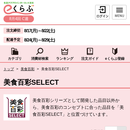
本文へジャンプする。
ページの先頭です。
ログイン
8月4回 C週
ここからサイト内共通メニューです。
サイト内共通メニューをスキップする
8/17(月)
～
8/22(土)
注文締切
8/24(月)
～
8/29(土)
配達予定
カテゴリ
消費材検索
ランキング
注文ガイド
eくらぶ登録
サイト内共通メニューここまで。
ここから現在位置です。
トップ
>
美食百彩
>
美食百彩SELECT
現在位置ここまで
美食百彩SELECT
美食百彩シリーズとして開発した品目以外か
ら、美食百彩のコンセプトに合った品目を「美
食百彩SELECT」と位置づけています。