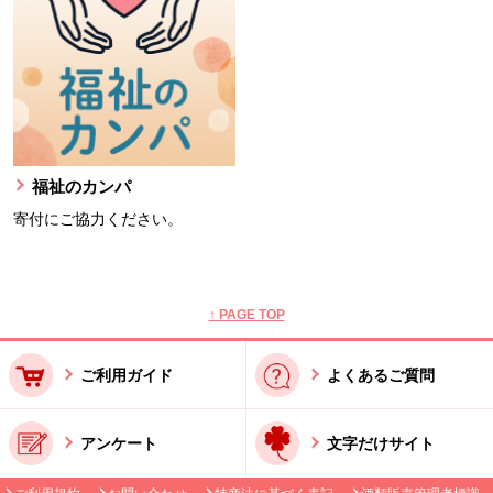
福祉のカンパ
寄付にご協力ください。
本文ここまで。
ここから共通フッターメニューです。
↑ PAGE TOP
ご利用ガイド
よくあるご質問
アンケート
文字だけサイト