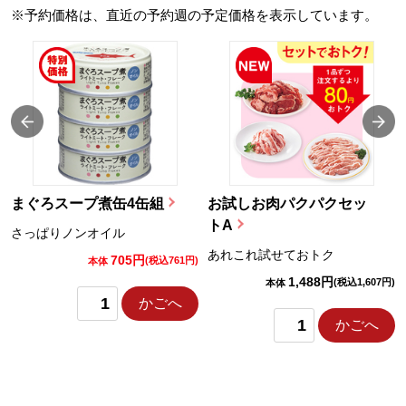
※予約価格は、直近の予約週の予定価格を表示しています。
まぐろスープ煮缶4缶組
お試しお肉パクパクセッ
トA
さっぱりノンオイル
あれこれ試せておトク
705円
)
(税込761円)
本体
1,488円
(税込1,607円)
本体
かごへ
かごへ