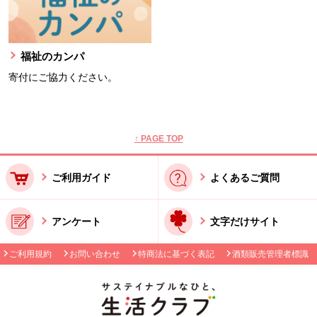
福祉のカンパ
寄付にご協力ください。
本文ここまで。
ここから共通フッターメニューです。
↑ PAGE TOP
ご利用ガイド
よくあるご質問
アンケート
文字だけサイト
ご利用規約
お問い合わせ
特商法に基づく表記
酒類販売管理者標識