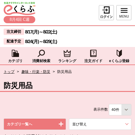
本文へジャンプする。
ページの先頭です。
ログイン
8月4回 C週
ここからサイト内共通メニューです。
サイト内共通メニューをスキップする
8/17(月)
～
8/22(土)
注文締切
8/24(月)
～
8/29(土)
配達予定
カテゴリ
消費材検索
ランキング
注文ガイド
eくらぶ登録
サイト内共通メニューここまで。
ここから現在位置です。
トップ
>
趣味・行楽・防災
>
防災用品
現在位置ここまで
防災用品
表示件数
カテゴリ一覧へ
並び替え
を展開する。