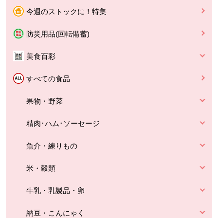
今週のストックに！特集
防災用品(回転備蓄)
美食百彩
すべての食品
果物・野菜
精肉･ハム･ソーセージ
魚介・練りもの
米・穀類
牛乳・乳製品・卵
納豆・こんにゃく