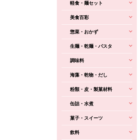
軽食・麺セット
美食百彩
惣菜・おかず
生麺・乾麺・パスタ
調味料
海藻・乾物・だし
粉類・皮・製菓材料
缶詰・水煮
菓子・スイーツ
飲料