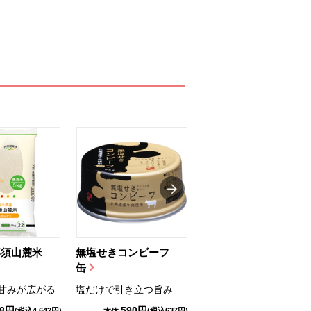
那須山麓米
無塩せきコンビーフ
ちゅるっと飲むゼリ
缶
ー（りんご...
甘みが広がる
塩だけで引き立つ旨み
国産りんご果汁を使用
98円
590円
1,114円
(税込4,642円)
(税込637円)
(税込1,203円