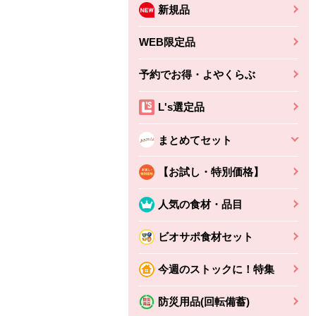
新規品
WEB限定品
予約でお得・よやくらぶ
L's選定品
まとめてセット
【お試し・特別価格】
人気の食材・品目
ビオサポ食材セット
ちょこっと揚げ（香
ね天
バルサミコ
今週のストックに！特集
ばしエビ味...
さわやか
コク深くフルーティー
えびの風味がぶわっ！
3円
2,160円
防災用品(回転備蓄)
(税込370円)
(税込2,333円)
本体
330円
(税込356円)