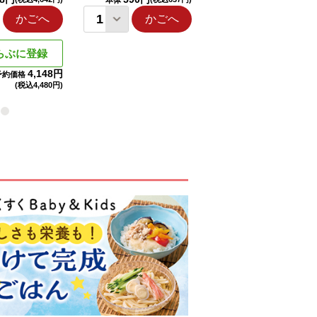
本体
本体
かごへ
かごへ
かごへ
らぶに登録
4,148円
予約価格
(税込
4,480円)