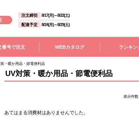
注文締切
8/17(月)
～
8/22(土)
週
配達予定
8/24(月)
～
8/29(土)
文番号で注文
WEBカタログ
ランキン
対策・暖か用品・節電便利品
UV対策・暖か用品・節電便利品
表示件
あてはまる消費材はありませんでした。