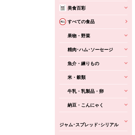
本体
かごへ
かごへ
美食百彩
かごへ
すべての食品
果物・野菜
精肉･ハム･ソーセージ
魚介・練りもの
米・穀類
牛乳・乳製品・卵
納豆・こんにゃく
ジャム･スプレッド･シリアル