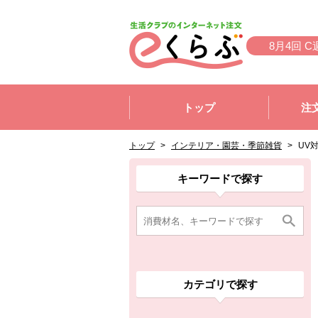
本文へジャンプする。
ページの先頭です。
8月4回 C
ここからサイト内共通メニューです。
サイト内共通メニューをスキップする
トップ
注
サイト内共通メニューここまで。
ここから現在位置です。
現在位置ここまで
トップ
>
インテリア・園芸・季節雑貨
>
UV
ここから消費材検索メニューです。
消費材検索メニューここまで。
ここから本文です。
ここから組合員向けメニューです。
組合員向けメニューここまで。
ここから本文です。
キーワードで探す
カテゴリで探す