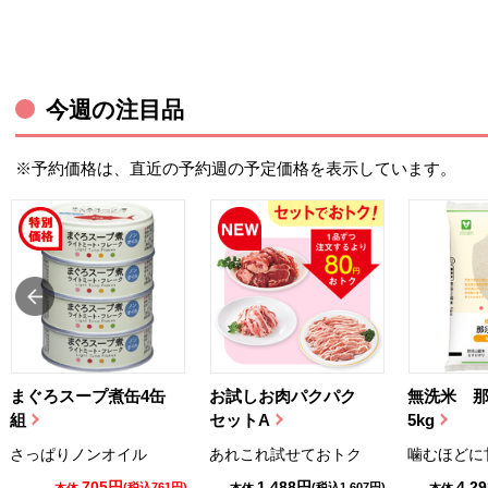
今週の注目品
※予約価格は、直近の予約週の予定価格を表示しています。
まぐろスープ煮缶4缶
お試しお肉パクパク
無洗米 
組
セットA
5kg
さっぱりノンオイル
あれこれ試せておトク
噛むほどに
705円
1,488円
4,2
(税込761円)
(税込1,607円)