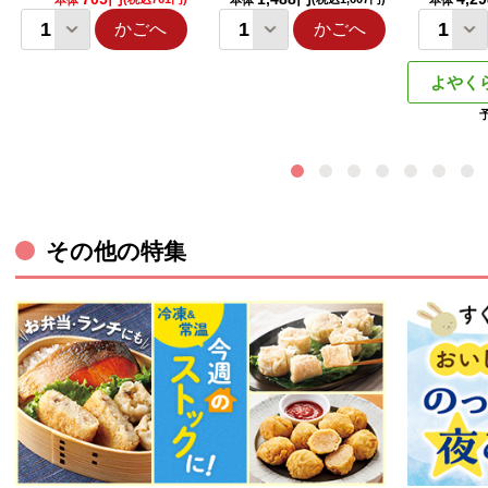
本体
本体
本体
かごへ
かごへ
よやく
その他の特集