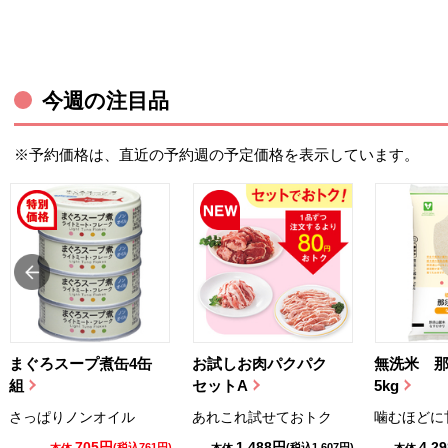
今週の注目品
※予約価格は、直近の予約週の予定価格を表示しています。
まぐろスープ煮缶4缶
お試しお肉パクパク
無洗米 
組
セットA
5kg
さっぱりノンオイル
あれこれ試せておトク
噛むほどに
705円
1,488円
4,2
(税込761円)
(税込1,607円)