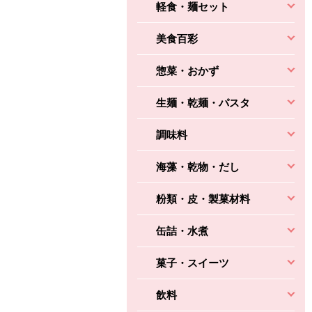
軽食・麺セット
美食百彩
惣菜・おかず
生麺・乾麺・パスタ
調味料
海藻・乾物・だし
粉類・皮・製菓材料
缶詰・水煮
菓子・スイーツ
飲料