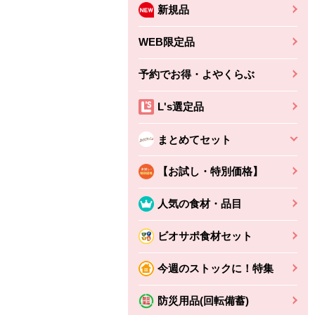
新規品
WEB限定品
予約でお得・よやくらぶ
L's選定品
まとめてセット
【お試し・特別価格】
人気の食材・品目
ビオサポ食材セット
ちょこっと揚げ（香
ね天
バルサミコ
今週のストックに！特集
ばしエビ味...
さわやか
コク深くフルーティー
えびの風味がぶわっ！
3円
2,160円
防災用品(回転備蓄)
(税込370円)
(税込2,333円)
本体
330円
(税込356円)