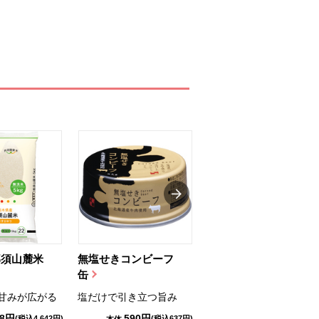
那須山麓米
無塩せきコンビーフ
ちゅるっと飲むゼリ
缶
ー（りんご...
甘みが広がる
塩だけで引き立つ旨み
国産りんご果汁を使用
98円
590円
1,114円
(税込4,642円)
(税込637円)
(税込1,203円