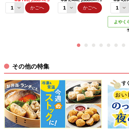
本体
本体
本体
かごへ
かごへ
よやく
その他の特集