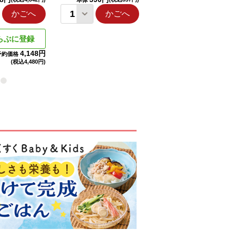
本体
本体
かごへ
かごへ
かごへ
らぶに登録
4,148円
予約価格
(税込
4,480円)