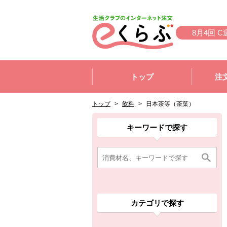
本文へジャンプする。
ページの先頭です。
8月4回 C
ここからサイト内共通メニューです。
サイト内共通メニューをスキップする
トップ
注
サイト内共通メニューここまで。
ここから現在位置です。
現在位置ここまで
トップ
>
飲料
>
日本茶等（茶葉）
ここから消費材検索メニューです。
消費材検索メニューここまで。
ここから本文です。
ここから組合員向けメニューです。
組合員向けメニューここまで。
ここから本文です。
キーワードで探す
カテゴリで探す