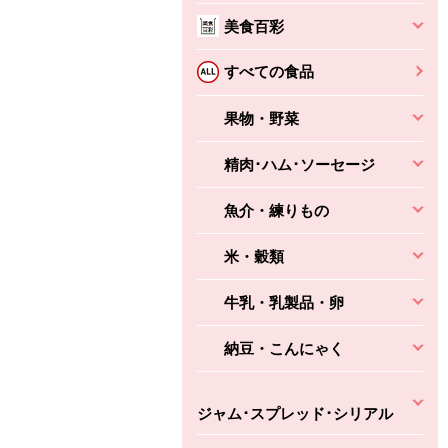
本体
かごへ
かごへ
美食百彩
かごへ
すべての食品
果物・野菜
精肉･ハム･ソーセージ
魚介・練りもの
米・穀類
牛乳・乳製品・卵
納豆・こんにゃく
ジャム･スプレッド･シリアル