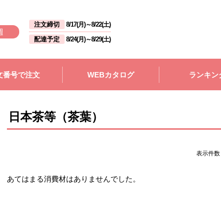
注文締切
8/17(月)
～
8/22(土)
週
配達予定
8/24(月)
～
8/29(土)
文番号で注文
WEBカタログ
ランキン
日本茶等（茶葉）
表示件
あてはまる消費材はありませんでした。