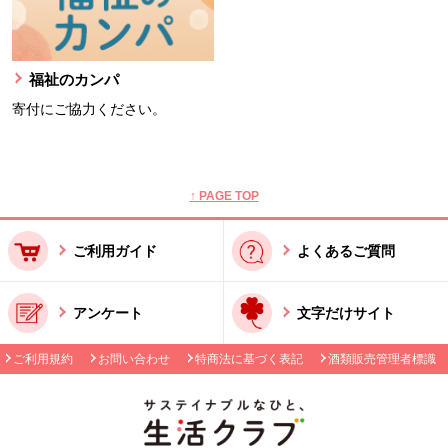
福祉のカンパ
寄付にご協力ください。
本文ここまで。
ここから共通フッターメニューです。
↑ PAGE TOP
ご利用ガイド
よくあるご質問
アンケート
文字だけサイト
ご利用規約
お問い合わせ
特商法に基づく表記
酒類販売管理者標識