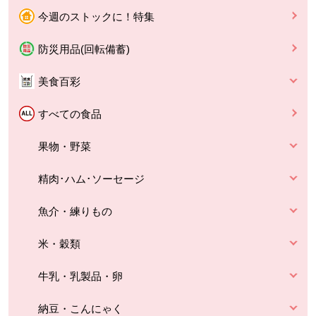
今週のストックに！特集
防災用品(回転備蓄)
美食百彩
すべての食品
果物・野菜
精肉･ハム･ソーセージ
魚介・練りもの
米・穀類
牛乳・乳製品・卵
納豆・こんにゃく