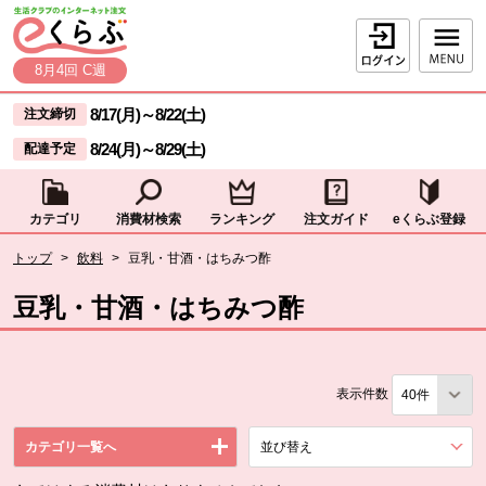
本文へジャンプする。
ページの先頭です。
ログイン
8月4回 C週
ここからサイト内共通メニューです。
サイト内共通メニューをスキップする
8/17(月)
～
8/22(土)
注文締切
8/24(月)
～
8/29(土)
配達予定
カテゴリ
消費材検索
ランキング
注文ガイド
eくらぶ登録
サイト内共通メニューここまで。
ここから現在位置です。
トップ
>
飲料
>
豆乳・甘酒・はちみつ酢
現在位置ここまで
豆乳・甘酒・はちみつ酢
表示件数
カテゴリ一覧へ
並び替え
を展開する。