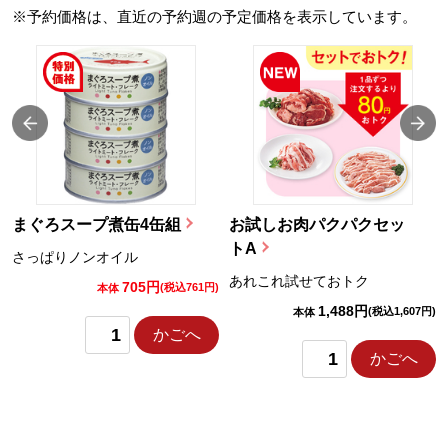
※予約価格は、直近の予約週の予定価格を表示しています。
まぐろスープ煮缶4缶組
お試しお肉パクパクセッ
トA
さっぱりノンオイル
あれこれ試せておトク
705円
)
(税込761円)
本体
1,488円
(税込1,607円)
本体
かごへ
かごへ