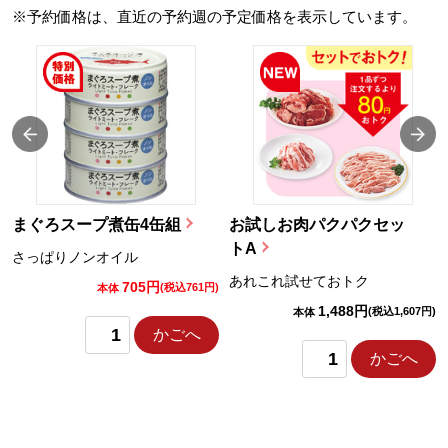
※予約価格は、直近の予約週の予定価格を表示しています。
まぐろスープ煮缶4缶組
お試しお肉パクパクセッ
トA
さっぱりノンオイル
あれこれ試せておトク
705円
)
(税込761円)
本体
1,488円
(税込1,607円)
本体
かごへ
かごへ