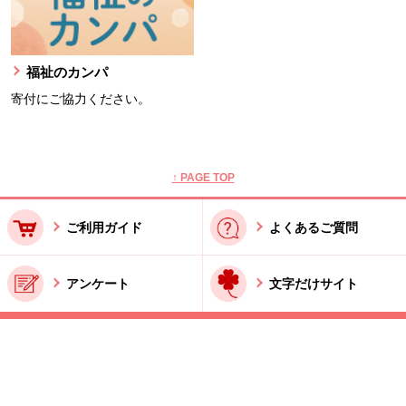
福祉のカンパ
寄付にご協力ください。
本文ここまで。
ここから共通フッターメニューです。
↑ PAGE TOP
ご利用ガイド
よくあるご質問
アンケート
文字だけサイト
ご利用規約
お問い合わせ
特商法に基づく表記
酒類販売管理者標識