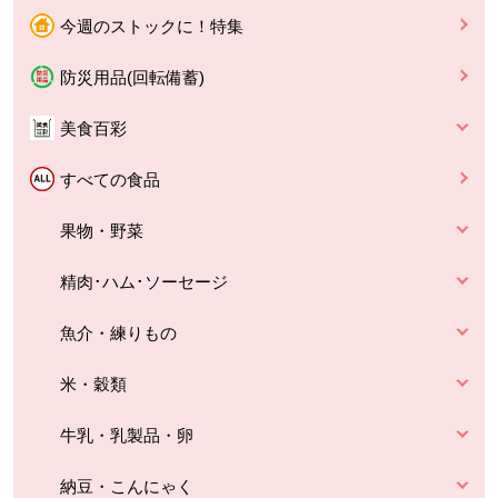
今週のストックに！特集
防災用品(回転備蓄)
美食百彩
すべての食品
果物・野菜
精肉･ハム･ソーセージ
魚介・練りもの
米・穀類
牛乳・乳製品・卵
納豆・こんにゃく