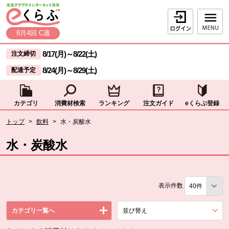
本文へジャンプする。
ページの先頭です。
ログイン
8月4回 C週
ここからサイト内共通メニューです。
サイト内共通メニューをスキップする
8/17(月)
～
8/22(土)
注文締切
8/24(月)
～
8/29(土)
配達予定
カテゴリ
消費材検索
ランキング
注文ガイド
eくらぶ登録
サイト内共通メニューここまで。
ここから現在位置です。
トップ
>
飲料
>
水・炭酸水
現在位置ここまで
水・炭酸水
表示件数
カテゴリ一覧へ
並び替え
を展開する。