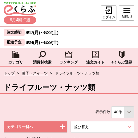
本文へジャンプする。
ページの先頭です。
ログイン
8月4回 C週
ここからサイト内共通メニューです。
サイト内共通メニューをスキップする
8/17(月)
～
8/22(土)
注文締切
8/24(月)
～
8/29(土)
配達予定
カテゴリ
消費材検索
ランキング
注文ガイド
eくらぶ登録
サイト内共通メニューここまで。
ここから現在位置です。
トップ
>
菓子・スイーツ
>
ドライフルーツ・ナッツ類
現在位置ここまで
ドライフルーツ・ナッツ類
表示件数
カテゴリ一覧へ
並び替え
を展開する。