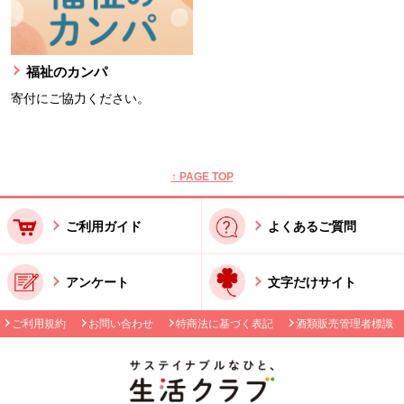
福祉のカンパ
寄付にご協力ください。
本文ここまで。
ここから共通フッターメニューです。
↑ PAGE TOP
ご利用ガイド
よくあるご質問
アンケート
文字だけサイト
ご利用規約
お問い合わせ
特商法に基づく表記
酒類販売管理者標識