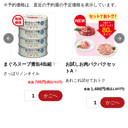
※予約価格は、直近の予約週の予定価格を表示しています。
まぐろスープ煮缶4缶組
お試しお肉パクパクセッ
トA
さっぱりノンオイル
あれこれ試せておトク
705円
)
(税込761円)
本体
1,488円
(税込1,607円)
本体
かごへ
かごへ