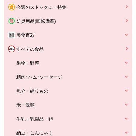
今週のストックに！特集
防災用品(回転備蓄)
美食百彩
すべての食品
果物・野菜
精肉･ハム･ソーセージ
魚介・練りもの
米・穀類
牛乳・乳製品・卵
納豆・こんにゃく