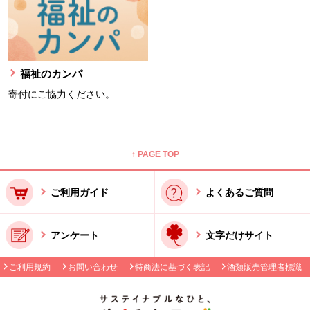
福祉のカンパ
寄付にご協力ください。
本文ここまで。
ここから共通フッターメニューです。
↑ PAGE TOP
ご利用ガイド
よくあるご質問
アンケート
文字だけサイト
ご利用規約
お問い合わせ
特商法に基づく表記
酒類販売管理者標識