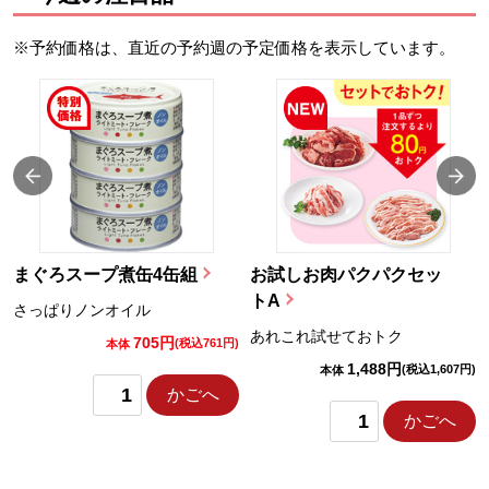
※予約価格は、直近の予約週の予定価格を表示しています。
まぐろスープ煮缶4缶組
お試しお肉パクパクセッ
トA
さっぱりノンオイル
あれこれ試せておトク
705円
)
(税込761円)
本体
1,488円
(税込1,607円)
本体
かごへ
かごへ