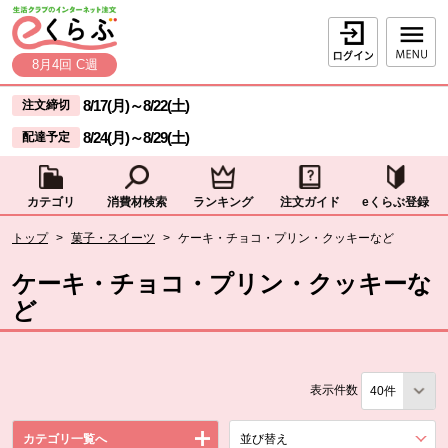
本文へジャンプする。
ページの先頭です。
ログイン
8月4回 C週
ここからサイト内共通メニューです。
サイト内共通メニューをスキップする
8/17(月)
～
8/22(土)
注文締切
8/24(月)
～
8/29(土)
配達予定
カテゴリ
消費材検索
ランキング
注文ガイド
eくらぶ登録
サイト内共通メニューここまで。
ここから現在位置です。
トップ
>
菓子・スイーツ
>
ケーキ・チョコ・プリン・クッキーなど
現在位置ここまで
ケーキ・チョコ・プリン・クッキーな
ど
表示件数
カテゴリ一覧へ
並び替え
を展開する。