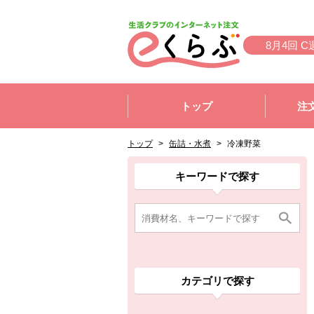
本文へジャンプする。
ページの先頭です。
8月4回 C
ここからサイト内共通メニューです。
サイト内共通メニューをスキップする
トップ
注
サイト内共通メニューここまで。
ここから現在位置です。
現在位置ここまで
トップ
>
缶詰・水煮
>
冷凍野菜
ここから消費材検索メニューです。
消費材検索メニューここまで。
ここから本文です。
ここから組合員向けメニューです。
組合員向けメニューここまで。
ここから本文です。
キーワードで探す
カテゴリで探す