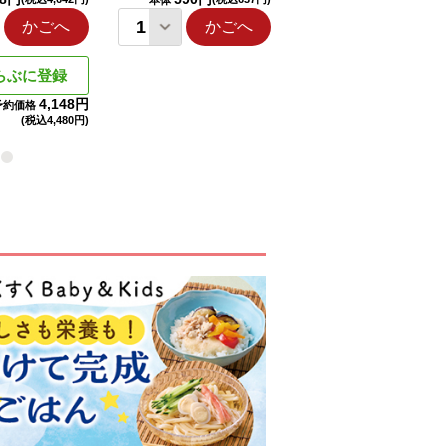
本体
本体
かごへ
かごへ
かごへ
らぶに登録
4,148円
予約価格
(税込
4,480円)