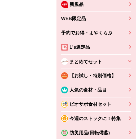
新規品
WEB限定品
予約でお得・よやくらぶ
L's選定品
まとめてセット
【お試し・特別価格】
人気の食材・品目
ビオサポ食材セット
ちょこっと揚げ（香
ね天
バルサミコ
今週のストックに！特集
ばしエビ味...
さわやか
コク深くフルーティー
えびの風味がぶわっ！
3円
2,160円
防災用品(回転備蓄)
(税込370円)
(税込2,333円)
本体
330円
(税込356円)