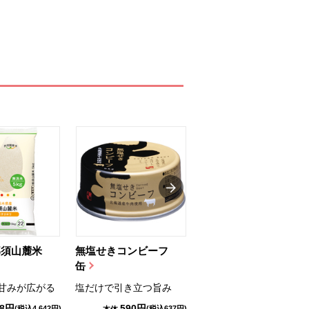
那須山麓米
無塩せきコンビーフ
ちゅるっと飲むゼリ
缶
ー（りんご...
甘みが広がる
塩だけで引き立つ旨み
国産りんご果汁を使用
98円
590円
1,114円
(税込4,642円)
(税込637円)
(税込1,203円