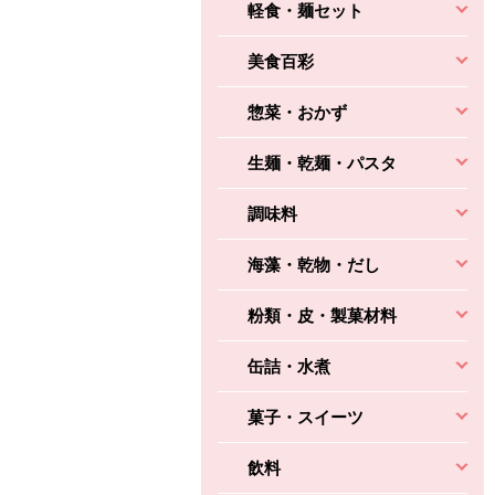
軽食・麺セット
美食百彩
惣菜・おかず
生麺・乾麺・パスタ
調味料
海藻・乾物・だし
粉類・皮・製菓材料
缶詰・水煮
菓子・スイーツ
飲料