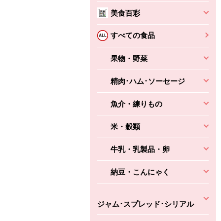
本体
かごへ
かごへ
美食百彩
かごへ
すべての食品
果物・野菜
精肉･ハム･ソーセージ
魚介・練りもの
米・穀類
牛乳・乳製品・卵
納豆・こんにゃく
ジャム･スプレッド･シリアル