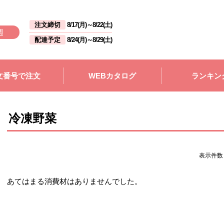
注文締切
8/17(月)
～
8/22(土)
週
配達予定
8/24(月)
～
8/29(土)
文番号で注文
WEBカタログ
ランキン
冷凍野菜
表示件
あてはまる消費材はありませんでした。