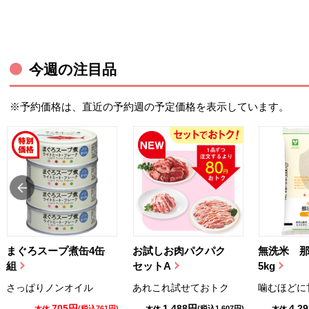
今週の注目品
※予約価格は、直近の予約週の予定価格を表示しています。
まぐろスープ煮缶4缶
お試しお肉パクパク
無洗米 
組
セットA
5kg
さっぱりノンオイル
あれこれ試せておトク
噛むほどに
705円
1,488円
4,2
(税込761円)
(税込1,607円)