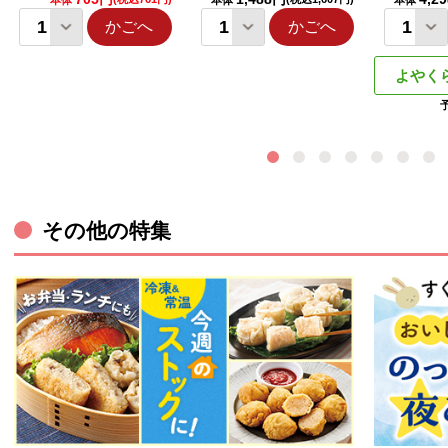
本体
本体
本体
かごへ
かごへ
よやく
その他の特集