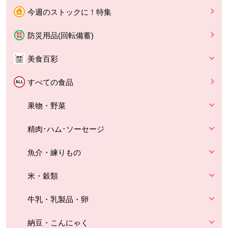
今週のストックに！特集
防災用品(回転備蓄)
美食百彩
すべての食品
果物・野菜
精肉･ハム･ソーセージ
魚介・練りもの
米・穀類
牛乳・乳製品・卵
納豆・こんにゃく