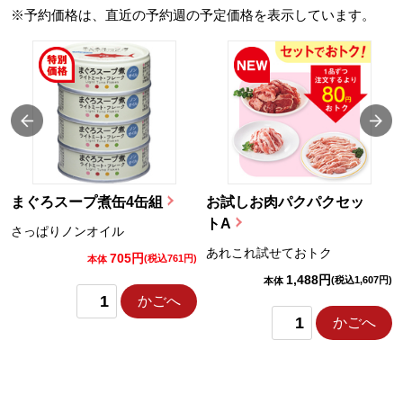
※予約価格は、直近の予約週の予定価格を表示しています。
まぐろスープ煮缶4缶組
お試しお肉パクパクセッ
トA
さっぱりノンオイル
あれこれ試せておトク
705円
)
(税込761円)
本体
1,488円
(税込1,607円)
本体
かごへ
かごへ