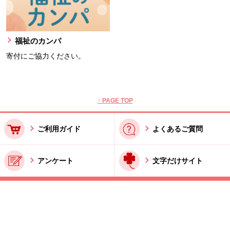
福祉のカンパ
寄付にご協力ください。
本文ここまで。
ここから共通フッターメニューです。
↑ PAGE TOP
ご利用ガイド
よくあるご質問
アンケート
文字だけサイト
ご利用規約
お問い合わせ
特商法に基づく表記
酒類販売管理者標識