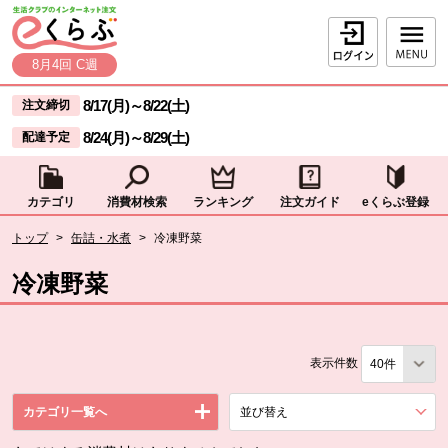
本文へジャンプする。
ページの先頭です。
ログイン
8月4回 C週
ここからサイト内共通メニューです。
サイト内共通メニューをスキップする
8/17(月)
～
8/22(土)
注文締切
8/24(月)
～
8/29(土)
配達予定
カテゴリ
消費材検索
ランキング
注文ガイド
eくらぶ登録
サイト内共通メニューここまで。
ここから現在位置です。
トップ
>
缶詰・水煮
>
冷凍野菜
現在位置ここまで
冷凍野菜
表示件数
カテゴリ一覧へ
並び替え
を展開する。