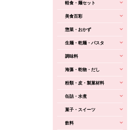
軽食・麺セット
美食百彩
惣菜・おかず
生麺・乾麺・パスタ
調味料
海藻・乾物・だし
粉類・皮・製菓材料
缶詰・水煮
菓子・スイーツ
飲料