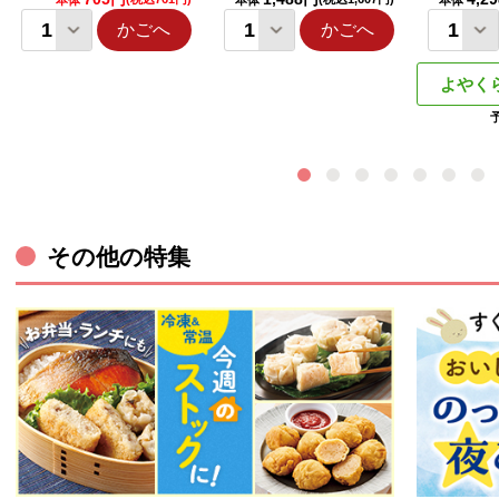
本体
本体
本体
かごへ
かごへ
よやく
その他の特集