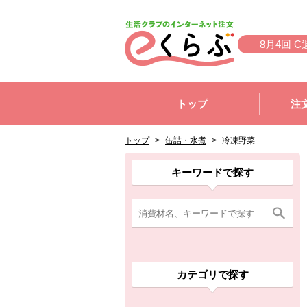
本文へジャンプする。
ページの先頭です。
8月4回 C
ここからサイト内共通メニューです。
サイト内共通メニューをスキップする
トップ
注
サイト内共通メニューここまで。
ここから現在位置です。
現在位置ここまで
トップ
>
缶詰・水煮
>
冷凍野菜
ここから消費材検索メニューです。
消費材検索メニューここまで。
ここから本文です。
ここから組合員向けメニューです。
組合員向けメニューここまで。
ここから本文です。
キーワードで探す
カテゴリで探す