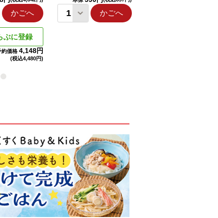
本体
本体
かごへ
かごへ
かごへ
らぶに登録
4,148円
予約価格
(税込
4,480円)