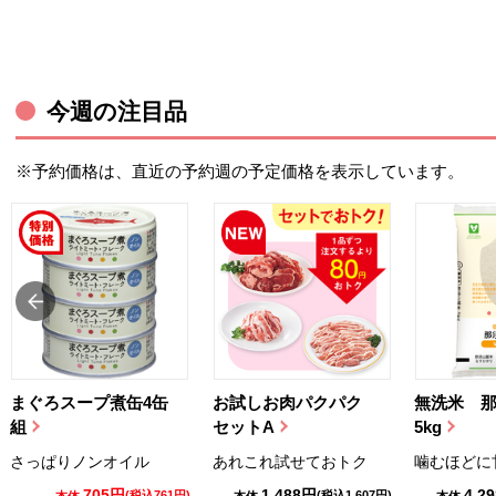
今週の注目品
※予約価格は、直近の予約週の予定価格を表示しています。
まぐろスープ煮缶4缶
お試しお肉パクパク
無洗米 
組
セットA
5kg
さっぱりノンオイル
あれこれ試せておトク
噛むほどに
705円
1,488円
4,2
(税込761円)
(税込1,607円)