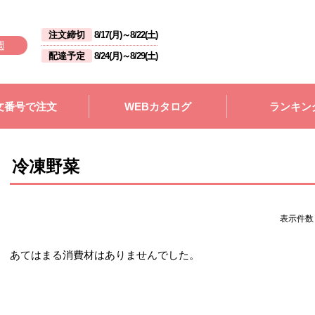
注文締切
8/17(月)
～
8/22(土)
週
配達予定
8/24(月)
～
8/29(土)
文番号で注文
WEBカタログ
ランキン
冷凍野菜
表示件
あてはまる消費材はありませんでした。