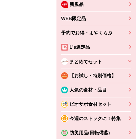
新規品
WEB限定品
予約でお得・よやくらぶ
L's選定品
まとめてセット
【お試し・特別価格】
人気の食材・品目
ビオサポ食材セット
ちょこっと揚げ（香
ね天
バルサミコ
今週のストックに！特集
ばしエビ味...
さわやか
コク深くフルーティー
えびの風味がぶわっ！
3円
2,160円
防災用品(回転備蓄)
(税込370円)
(税込2,333円)
本体
330円
(税込356円)