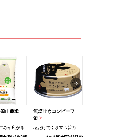
那須山麓米
無塩せきコンビーフ
ちゅるっと飲むゼリ
缶
ー（りんご...
甘みが広がる
塩だけで引き立つ旨み
国産りんご果汁を使用
98円
590円
1,114円
(税込4,642円)
(税込637円)
(税込1,203円