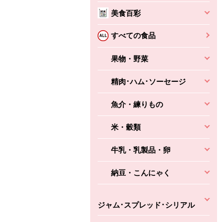
本体
かごへ
かごへ
美食百彩
かごへ
すべての食品
果物・野菜
精肉･ハム･ソーセージ
魚介・練りもの
米・穀類
牛乳・乳製品・卵
納豆・こんにゃく
ジャム･スプレッド･シリアル