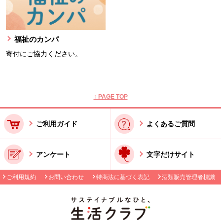
福祉のカンパ
寄付にご協力ください。
本文ここまで。
ここから共通フッターメニューです。
↑ PAGE TOP
ご利用ガイド
よくあるご質問
アンケート
文字だけサイト
ご利用規約
お問い合わせ
特商法に基づく表記
酒類販売管理者標識