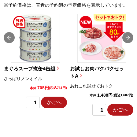
※予約価格は、直近の予約週の予定価格を表示しています。
まぐろスープ煮缶4缶組
お試しお肉パクパクセッ
トA
さっぱりノンオイル
あれこれ試せておトク
705円
)
(税込761円)
本体
1,488円
(税込1,607円)
本体
かごへ
かごへ