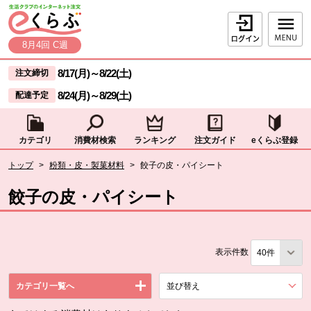
本文へジャンプする。
ページの先頭です。
ログイン
8月4回 C週
ここからサイト内共通メニューです。
サイト内共通メニューをスキップする
8/17(月)
～
8/22(土)
注文締切
8/24(月)
～
8/29(土)
配達予定
カテゴリ
消費材検索
ランキング
注文ガイド
eくらぶ登録
サイト内共通メニューここまで。
ここから現在位置です。
トップ
>
粉類・皮・製菓材料
>
餃子の皮・パイシート
現在位置ここまで
餃子の皮・パイシート
表示件数
カテゴリ一覧へ
並び替え
を展開する。