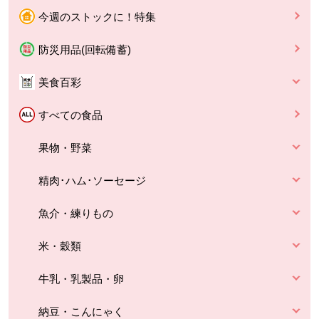
今週のストックに！特集
防災用品(回転備蓄)
美食百彩
すべての食品
果物・野菜
精肉･ハム･ソーセージ
魚介・練りもの
米・穀類
牛乳・乳製品・卵
納豆・こんにゃく