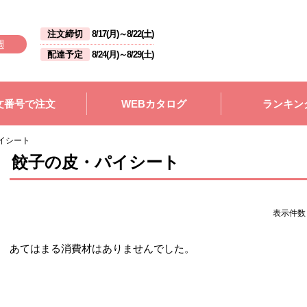
注文締切
8/17(月)
～
8/22(土)
週
配達予定
8/24(月)
～
8/29(土)
文番号で注文
WEBカタログ
ランキン
イシート
餃子の皮・パイシート
表示件
あてはまる消費材はありませんでした。