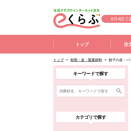
本文へジャンプする。
ページの先頭です。
8月4回 C
ここからサイト内共通メニューです。
サイト内共通メニューをスキップする
トップ
注
サイト内共通メニューここまで。
ここから現在位置です。
現在位置ここまで
トップ
>
粉類・皮・製菓材料
>
餃子の皮・パ
ここから消費材検索メニューです。
消費材検索メニューここまで。
ここから本文です。
ここから組合員向けメニューです。
組合員向けメニューここまで。
ここから本文です。
キーワードで探す
カテゴリで探す