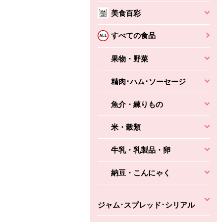
本体
かごへ
かごへ
美食百彩
かごへ
すべての食品
果物・野菜
精肉･ハム･ソーセージ
魚介・練りもの
米・穀類
牛乳・乳製品・卵
納豆・こんにゃく
ジャム･スプレッド･シリアル