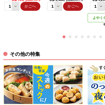
本体
本体
本体
かごへ
かごへ
よやく
その他の特集