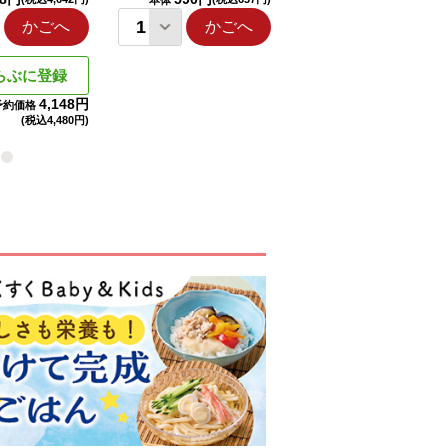
本体
本体
かごへ
かごへ
かごへ
らぶに登録
4,148円
予約価格
(税込
4,480円)