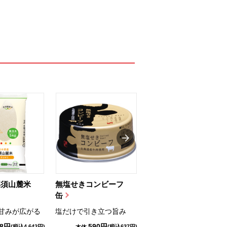
那須山麓米
無塩せきコンビーフ
ちゅるっと飲むゼリ
缶
ー（りんご...
甘みが広がる
塩だけで引き立つ旨み
国産りんご果汁を使用
98円
590円
1,114円
(税込4,642円)
(税込637円)
(税込1,203円