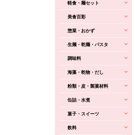
軽食・麺セット
美食百彩
惣菜・おかず
生麺・乾麺・パスタ
調味料
海藻・乾物・だし
粉類・皮・製菓材料
缶詰・水煮
菓子・スイーツ
飲料