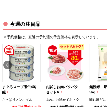
今週の注目品
※予約価格は、直近の予約週の予定価格を表示しています。
まぐろスープ煮缶4缶
お試しお肉パクパク
無洗米 
組
セットA
5kg
さっぱりノンオイル
あれこれ試せておトク
噛むほどに
705円
1,488円
4,2
(税込761円)
(税込1,607円)