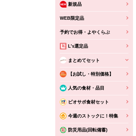
新規品
WEB限定品
予約でお得・よやくらぶ
L's選定品
まとめてセット
【お試し・特別価格】
人気の食材・品目
ビオサポ食材セット
ちょこっと揚げ（香
ね天
バルサミコ
今週のストックに！特集
ばしエビ味...
さわやか
コク深くフルーティー
えびの風味がぶわっ！
3円
2,160円
防災用品(回転備蓄)
(税込370円)
(税込2,333円)
本体
330円
(税込356円)