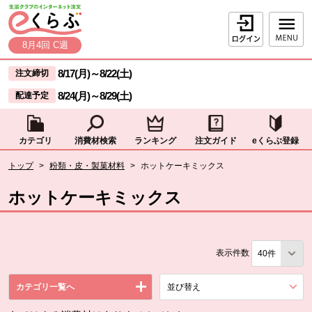
本文へジャンプする。
ページの先頭です。
ログイン
8月4回 C週
ここからサイト内共通メニューです。
サイト内共通メニューをスキップする
8/17(月)
～
8/22(土)
注文締切
8/24(月)
～
8/29(土)
配達予定
カテゴリ
消費材検索
ランキング
注文ガイド
eくらぶ登録
サイト内共通メニューここまで。
ここから現在位置です。
トップ
>
粉類・皮・製菓材料
>
ホットケーキミックス
現在位置ここまで
ホットケーキミックス
表示件数
カテゴリ一覧へ
並び替え
を展開する。