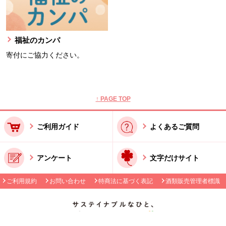
福祉のカンパ
寄付にご協力ください。
本文ここまで。
ここから共通フッターメニューです。
↑ PAGE TOP
ご利用ガイド
よくあるご質問
アンケート
文字だけサイト
ご利用規約
お問い合わせ
特商法に基づく表記
酒類販売管理者標識