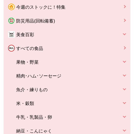
今週のストックに！特集
防災用品(回転備蓄)
美食百彩
すべての食品
果物・野菜
精肉･ハム･ソーセージ
魚介・練りもの
米・穀類
牛乳・乳製品・卵
納豆・こんにゃく