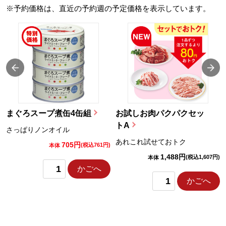
※予約価格は、直近の予約週の予定価格を表示しています。
まぐろスープ煮缶4缶組
お試しお肉パクパクセッ
トA
さっぱりノンオイル
あれこれ試せておトク
705円
)
(税込761円)
本体
1,488円
(税込1,607円)
本体
かごへ
かごへ