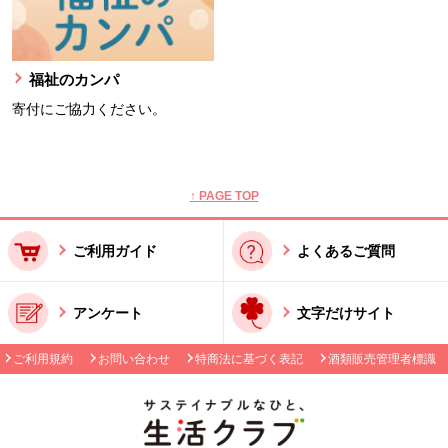
福祉のカンパ
寄付にご協力ください。
本文ここまで。
ここから共通フッターメニューです。
↑ PAGE TOP
ご利用ガイド
よくあるご質問
アンケート
文字だけサイト
ご利用規約
お問い合わせ
特商法に基づく表記
酒類販売管理者標識