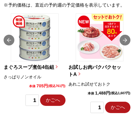
※予約価格は、直近の予約週の予定価格を表示しています。
まぐろスープ煮缶4缶組
お試しお肉パクパクセッ
トA
さっぱりノンオイル
あれこれ試せておトク
705円
)
(税込761円)
本体
1,488円
(税込1,607円)
本体
かごへ
かごへ