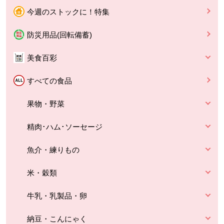
今週のストックに！特集
防災用品(回転備蓄)
美食百彩
すべての食品
果物・野菜
精肉･ハム･ソーセージ
魚介・練りもの
米・穀類
牛乳・乳製品・卵
納豆・こんにゃく