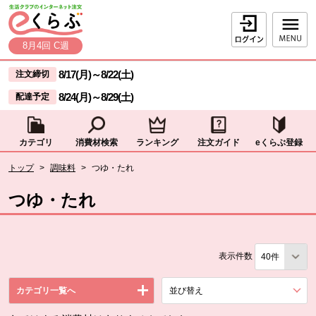
本文へジャンプする。
ページの先頭です。
ログイン
8月4回 C週
ここからサイト内共通メニューです。
サイト内共通メニューをスキップする
8/17(月)
～
8/22(土)
注文締切
8/24(月)
～
8/29(土)
配達予定
カテゴリ
消費材検索
ランキング
注文ガイド
eくらぶ登録
サイト内共通メニューここまで。
ここから現在位置です。
トップ
>
調味料
>
つゆ・たれ
現在位置ここまで
つゆ・たれ
表示件数
カテゴリ一覧へ
並び替え
を展開する。