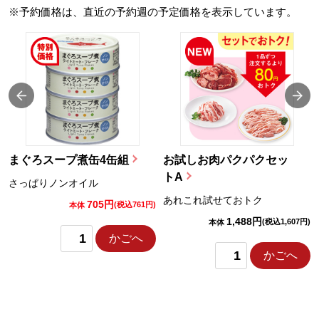
※予約価格は、直近の予約週の予定価格を表示しています。
まぐろスープ煮缶4缶組
お試しお肉パクパクセッ
トA
さっぱりノンオイル
あれこれ試せておトク
705円
)
(税込761円)
本体
1,488円
(税込1,607円)
本体
かごへ
かごへ