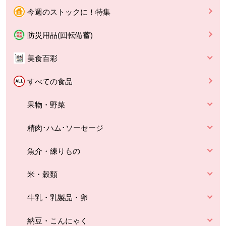
今週のストックに！特集
防災用品(回転備蓄)
美食百彩
すべての食品
果物・野菜
精肉･ハム･ソーセージ
魚介・練りもの
米・穀類
牛乳・乳製品・卵
納豆・こんにゃく