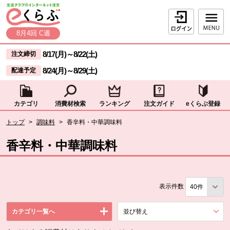
本文へジャンプする。
ページの先頭です。
ログイン
8月4回 C週
ここからサイト内共通メニューです。
サイト内共通メニューをスキップする
8/17(月)
～
8/22(土)
注文締切
8/24(月)
～
8/29(土)
配達予定
カテゴリ
消費材検索
ランキング
注文ガイド
eくらぶ登録
サイト内共通メニューここまで。
ここから現在位置です。
トップ
>
調味料
>
香辛料・中華調味料
現在位置ここまで
香辛料・中華調味料
表示件数
カテゴリ一覧へ
並び替え
を展開する。