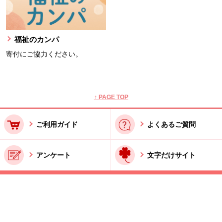
福祉のカンパ
寄付にご協力ください。
本文ここまで。
ここから共通フッターメニューです。
↑ PAGE TOP
ご利用ガイド
よくあるご質問
アンケート
文字だけサイト
ご利用規約
お問い合わせ
特商法に基づく表記
酒類販売管理者標識