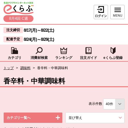
本文へジャンプする。
ページの先頭です。
ログイン
8月4回 C週
ここからサイト内共通メニューです。
サイト内共通メニューをスキップする
8/17(月)
～
8/22(土)
注文締切
8/24(月)
～
8/29(土)
配達予定
カテゴリ
消費材検索
ランキング
注文ガイド
eくらぶ登録
サイト内共通メニューここまで。
ここから現在位置です。
トップ
>
調味料
>
香辛料・中華調味料
現在位置ここまで
香辛料・中華調味料
表示件数
カテゴリ一覧へ
並び替え
を展開する。