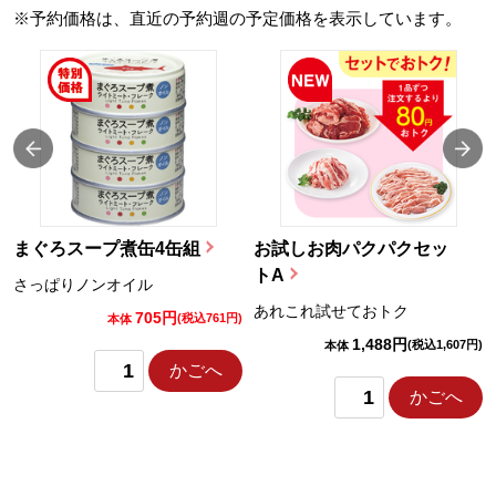
※予約価格は、直近の予約週の予定価格を表示しています。
まぐろスープ煮缶4缶組
お試しお肉パクパクセッ
トA
さっぱりノンオイル
あれこれ試せておトク
705円
)
(税込761円)
本体
1,488円
(税込1,607円)
本体
かごへ
かごへ