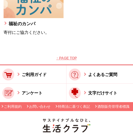
福祉のカンパ
寄付にご協力ください。
本文ここまで。
ここから共通フッターメニューです。
↑ PAGE TOP
ご利用ガイド
よくあるご質問
アンケート
文字だけサイト
ご利用規約
お問い合わせ
特商法に基づく表記
酒類販売管理者標識