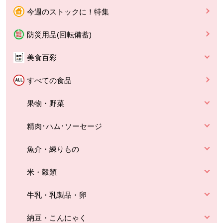
今週のストックに！特集
防災用品(回転備蓄)
美食百彩
すべての食品
果物・野菜
精肉･ハム･ソーセージ
魚介・練りもの
米・穀類
牛乳・乳製品・卵
納豆・こんにゃく