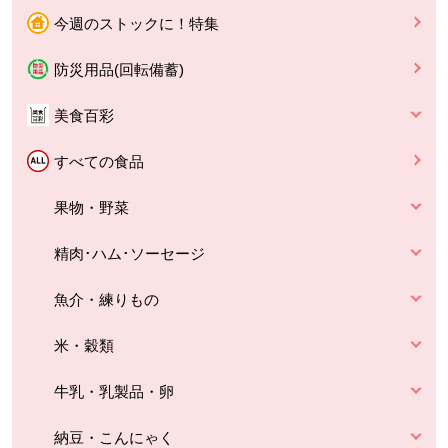
今週のストックに！特集
防災用品(回転備蓄)
美食百彩
すべての食品
果物・野菜
精肉･ハム･ソーセージ
魚介・練りもの
米・穀類
牛乳・乳製品・卵
納豆・こんにゃく