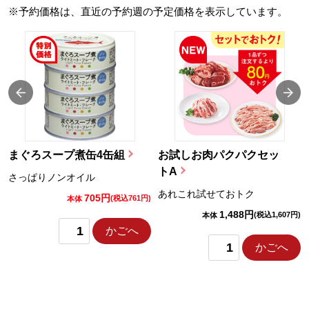
※予約価格は、直近の予約週の予定価格を表示しています。
まぐろスープ煮缶4缶組
お試しお肉パクパクセッ
トA
さっぱりノンオイル
あれこれ試せておトク
705円
)
(税込761円)
本体
1,488円
(税込1,607円)
本体
かごへ
かごへ