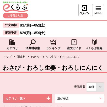
本文へジャンプする。
ページの先頭です。
ログイン
8月4回 C週
ここからサイト内共通メニューです。
サイト内共通メニューをスキップする
8/17(月)
～
8/22(土)
注文締切
8/24(月)
～
8/29(土)
配達予定
カテゴリ
消費材検索
ランキング
注文ガイド
eくらぶ登録
サイト内共通メニューここまで。
ここから現在位置です。
トップ
>
調味料
>
わさび・おろし生姜・おろしにんにく
現在位置ここまで
わさび・おろし生姜・おろしにんにく
表示件数
カテゴリ一覧へ
並び替え
を展開する。