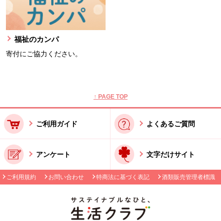
福祉のカンパ
寄付にご協力ください。
本文ここまで。
ここから共通フッターメニューです。
↑ PAGE TOP
ご利用ガイド
よくあるご質問
アンケート
文字だけサイト
ご利用規約
お問い合わせ
特商法に基づく表記
酒類販売管理者標識