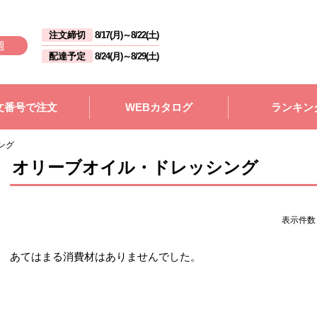
注文締切
8/17(月)
～
8/22(土)
週
配達予定
8/24(月)
～
8/29(土)
文番号で注文
WEBカタログ
ランキン
ング
オリーブオイル・ドレッシング
表示件
あてはまる消費材はありませんでした。