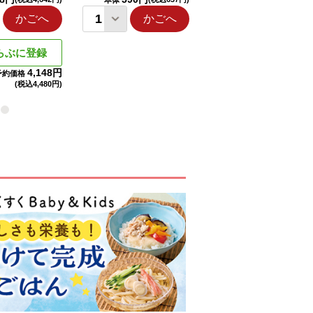
本体
本体
かごへ
かごへ
かごへ
らぶに登録
4,148円
予約価格
(税込
4,480円)