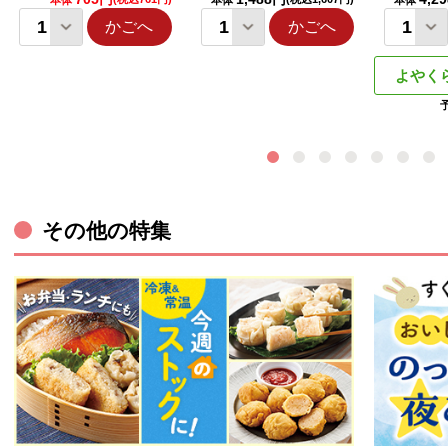
本体
本体
本体
かごへ
かごへ
よやく
その他の特集