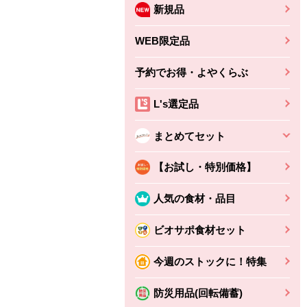
新規品
WEB限定品
予約でお得・よやくらぶ
L's選定品
まとめてセット
【お試し・特別価格】
人気の食材・品目
ビオサポ食材セット
ちょこっと揚げ（香
ね天
バルサミコ
今週のストックに！特集
ばしエビ味...
さわやか
コク深くフルーティー
えびの風味がぶわっ！
3円
2,160円
防災用品(回転備蓄)
(税込370円)
(税込2,333円)
本体
330円
(税込356円)