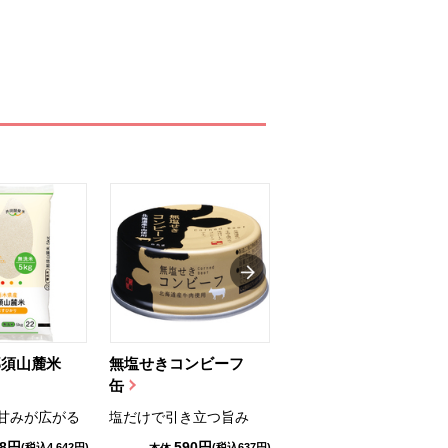
那須山麓米
無塩せきコンビーフ
ちゅるっと飲むゼリ
缶
ー（りんご...
甘みが広がる
塩だけで引き立つ旨み
国産りんご果汁を使用
98円
590円
1,114円
(税込4,642円)
(税込637円)
(税込1,203円