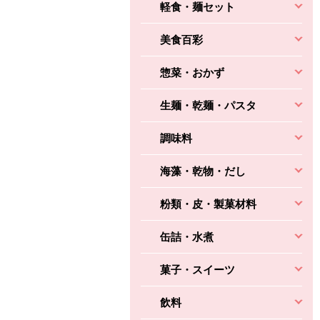
軽食・麺セット
美食百彩
惣菜・おかず
生麺・乾麺・パスタ
調味料
海藻・乾物・だし
粉類・皮・製菓材料
缶詰・水煮
菓子・スイーツ
飲料