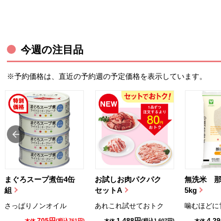
今週の注目品
※予約価格は、直近の予約週の予定価格を表示しています。
まぐろスープ煮缶4缶
お試しお肉パクパク
無洗米 
組
セットA
5kg
さっぱりノンオイル
あれこれ試せておトク
噛むほどに
705円
1,488円
4,2
(税込761円)
(税込1,607円)