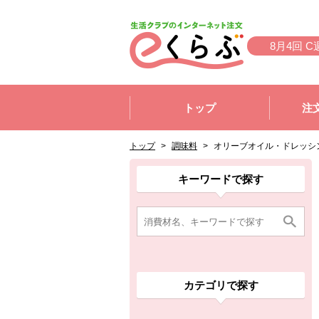
本文へジャンプする。
ページの先頭です。
8月4回 C
ここからサイト内共通メニューです。
サイト内共通メニューをスキップする
トップ
注
サイト内共通メニューここまで。
ここから現在位置です。
現在位置ここまで
トップ
>
調味料
>
オリーブオイル・ドレッシ
ここから消費材検索メニューです。
消費材検索メニューここまで。
ここから本文です。
ここから組合員向けメニューです。
組合員向けメニューここまで。
ここから本文です。
キーワードで探す
カテゴリで探す