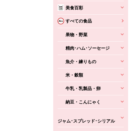
本体
かごへ
かごへ
美食百彩
かごへ
すべての食品
果物・野菜
精肉･ハム･ソーセージ
魚介・練りもの
米・穀類
牛乳・乳製品・卵
納豆・こんにゃく
ジャム･スプレッド･シリアル