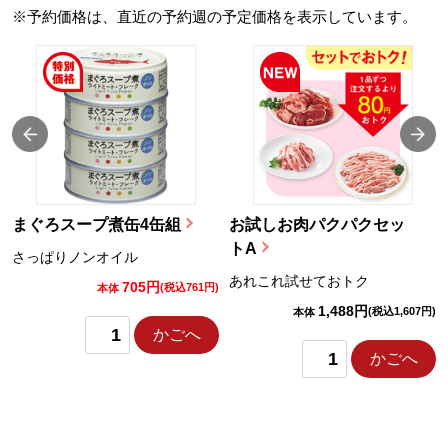
※予約価格は、直近の予約週の予定価格を表示しています。
まぐろスープ煮缶4缶組
お試しお肉パクパクセッ
トA
さっぱりノンオイル
あれこれ試せておトク
705円
)
(税込761円)
本体
1,488円
(税込1,607円)
本体
かごへ
かごへ