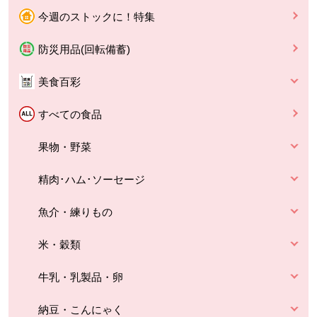
今週のストックに！特集
防災用品(回転備蓄)
美食百彩
すべての食品
果物・野菜
精肉･ハム･ソーセージ
魚介・練りもの
米・穀類
牛乳・乳製品・卵
納豆・こんにゃく