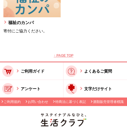
福祉のカンパ
寄付にご協力ください。
本文ここまで。
ここから共通フッターメニューです。
↑ PAGE TOP
ご利用ガイド
よくあるご質問
アンケート
文字だけサイト
ご利用規約
お問い合わせ
特商法に基づく表記
酒類販売管理者標識