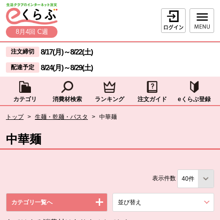
本文へジャンプする。
ページの先頭です。
ログイン
8月4回 C週
ここからサイト内共通メニューです。
サイト内共通メニューをスキップする
8/17(月)
～
8/22(土)
注文締切
8/24(月)
～
8/29(土)
配達予定
カテゴリ
消費材検索
ランキング
注文ガイド
eくらぶ登録
サイト内共通メニューここまで。
ここから現在位置です。
トップ
>
生麺・乾麺・パスタ
>
中華麺
現在位置ここまで
中華麺
表示件数
カテゴリ一覧へ
並び替え
を展開する。