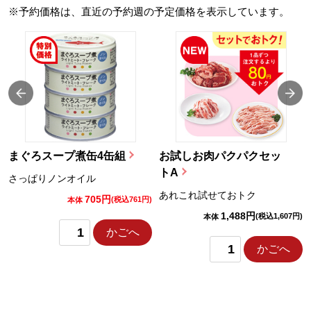
※予約価格は、直近の予約週の予定価格を表示しています。
まぐろスープ煮缶4缶組
お試しお肉パクパクセッ
トA
さっぱりノンオイル
あれこれ試せておトク
705円
)
(税込761円)
本体
1,488円
(税込1,607円)
本体
かごへ
かごへ