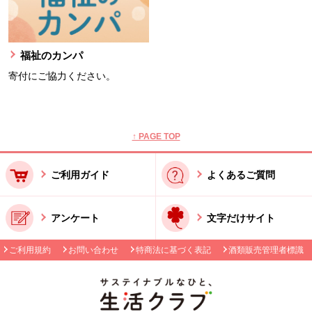
福祉のカンパ
寄付にご協力ください。
本文ここまで。
ここから共通フッターメニューです。
↑ PAGE TOP
ご利用ガイド
よくあるご質問
アンケート
文字だけサイト
ご利用規約
お問い合わせ
特商法に基づく表記
酒類販売管理者標識