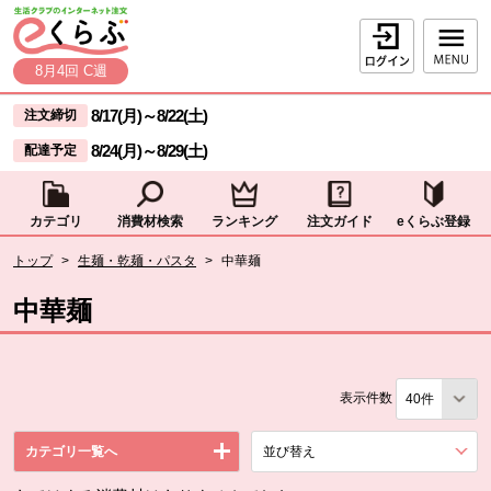
本文へジャンプする。
ページの先頭です。
ログイン
8月4回 C週
ここからサイト内共通メニューです。
サイト内共通メニューをスキップする
8/17(月)
～
8/22(土)
注文締切
8/24(月)
～
8/29(土)
配達予定
カテゴリ
消費材検索
ランキング
注文ガイド
eくらぶ登録
サイト内共通メニューここまで。
ここから現在位置です。
トップ
>
生麺・乾麺・パスタ
>
中華麺
現在位置ここまで
中華麺
表示件数
カテゴリ一覧へ
並び替え
を展開する。