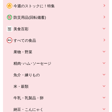
今週のストックに！特集
防災用品(回転備蓄)
美食百彩
すべての食品
果物・野菜
精肉･ハム･ソーセージ
魚介・練りもの
米・穀類
牛乳・乳製品・卵
納豆・こんにゃく