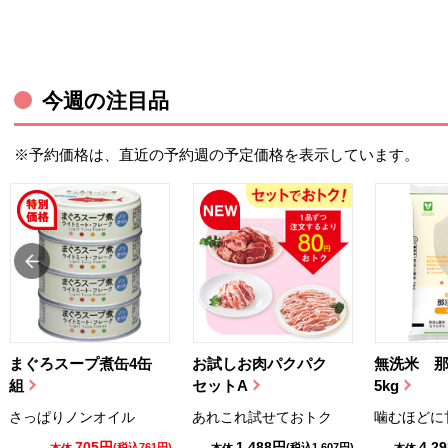
今週の注目品
※予約価格は、直近の予約週の予定価格を表示しています。
まぐろスープ煮缶4缶
お試しお肉パクパク
無洗米 
組
セットA
5kg
さっぱりノンオイル
あれこれ試せておトク
噛むほどに
705円
1,488円
4,2
(税込761円)
(税込1,607円)