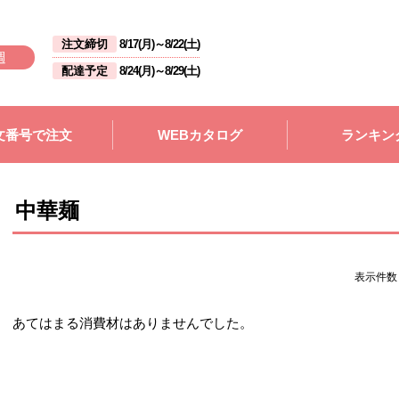
注文締切
8/17(月)
～
8/22(土)
週
配達予定
8/24(月)
～
8/29(土)
文番号で注文
WEBカタログ
ランキン
中華麺
表示件
あてはまる消費材はありませんでした。