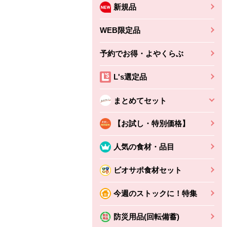
新規品
WEB限定品
予約でお得・よやくらぶ
L's選定品
まとめてセット
【お試し・特別価格】
人気の食材・品目
ビオサポ食材セット
ちょこっと揚げ（香
ね天
バルサミコ
今週のストックに！特集
ばしエビ味...
さわやか
コク深くフルーティー
えびの風味がぶわっ！
3円
2,160円
防災用品(回転備蓄)
(税込370円)
(税込2,333円)
本体
330円
(税込356円)