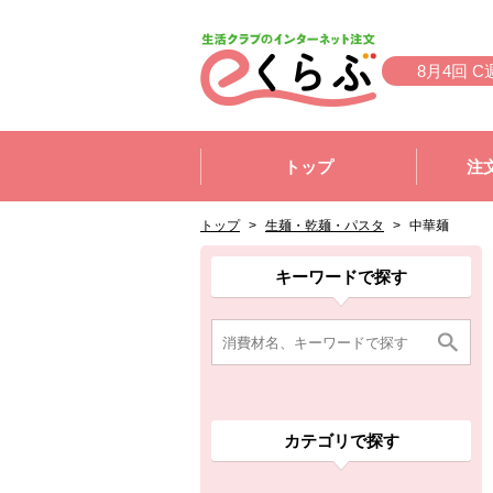
本文へジャンプする。
ページの先頭です。
8月4回 C
ここからサイト内共通メニューです。
サイト内共通メニューをスキップする
トップ
注
サイト内共通メニューここまで。
ここから現在位置です。
現在位置ここまで
トップ
>
生麺・乾麺・パスタ
>
中華麺
ここから消費材検索メニューです。
消費材検索メニューここまで。
ここから本文です。
ここから組合員向けメニューです。
組合員向けメニューここまで。
ここから本文です。
キーワードで探す
カテゴリで探す