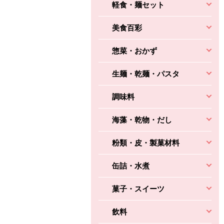
軽食・麺セット
美食百彩
惣菜・おかず
生麺・乾麺・パスタ
調味料
海藻・乾物・だし
粉類・皮・製菓材料
缶詰・水煮
菓子・スイーツ
飲料