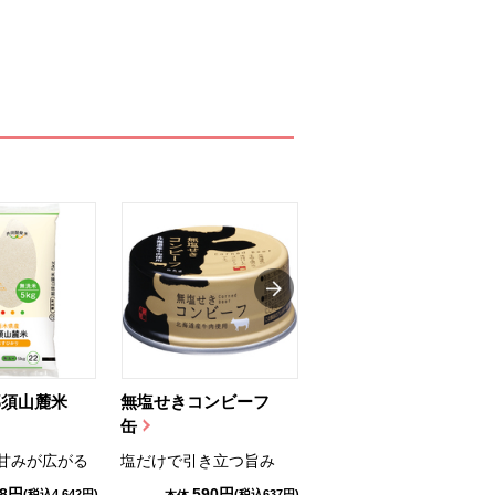
那須山麓米
無塩せきコンビーフ
ちゅるっと飲むゼリ
缶
ー（りんご...
甘みが広がる
塩だけで引き立つ旨み
国産りんご果汁を使用
98円
590円
1,114円
(税込4,642円)
(税込637円)
(税込1,203円