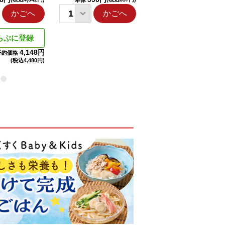
本体
本体
かごへ
かごへ
かごへ
らぶに登録
4,148円
予約価格
(税込
4,480円)