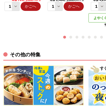
本体
本体
本体
かごへ
かごへ
よやく
その他の特集