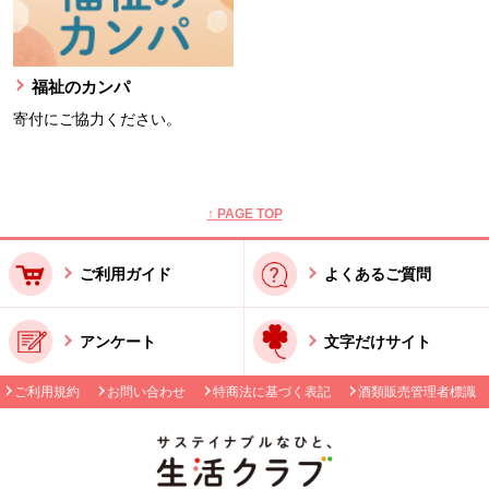
福祉のカンパ
寄付にご協力ください。
本文ここまで。
ここから共通フッターメニューです。
↑ PAGE TOP
ご利用ガイド
よくあるご質問
アンケート
文字だけサイト
ご利用規約
お問い合わせ
特商法に基づく表記
酒類販売管理者標識