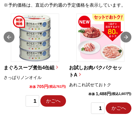
※予約価格は、直近の予約週の予定価格を表示しています。
まぐろスープ煮缶4缶組
お試しお肉パクパクセッ
トA
さっぱりノンオイル
あれこれ試せておトク
705円
)
(税込761円)
本体
1,488円
(税込1,607円)
本体
かごへ
かごへ