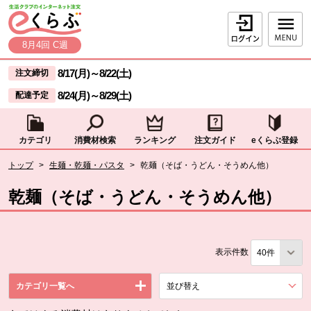
本文へジャンプする。
ページの先頭です。
ログイン
8月4回 C週
ここからサイト内共通メニューです。
サイト内共通メニューをスキップする
8/17(月)
～
8/22(土)
注文締切
8/24(月)
～
8/29(土)
配達予定
カテゴリ
消費材検索
ランキング
注文ガイド
eくらぶ登録
サイト内共通メニューここまで。
ここから現在位置です。
トップ
>
生麺・乾麺・パスタ
>
乾麺（そば・うどん・そうめん他）
現在位置ここまで
乾麺（そば・うどん・そうめん他）
表示件数
カテゴリ一覧へ
並び替え
を展開する。