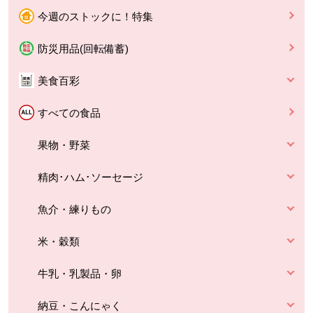
今週のストックに！特集
防災用品(回転備蓄)
美食百彩
すべての食品
果物・野菜
精肉･ハム･ソーセージ
魚介・練りもの
米・穀類
牛乳・乳製品・卵
納豆・こんにゃく