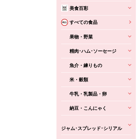
本体
かごへ
かごへ
美食百彩
かごへ
すべての食品
果物・野菜
精肉･ハム･ソーセージ
魚介・練りもの
米・穀類
牛乳・乳製品・卵
納豆・こんにゃく
ジャム･スプレッド･シリアル