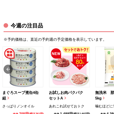
今週の注目品
※予約価格は、直近の予約週の予定価格を表示しています。
まぐろスープ煮缶4缶
お試しお肉パクパク
無洗米 
組
セットA
5kg
さっぱりノンオイル
あれこれ試せておトク
噛むほどに
705円
1,488円
4,2
(税込761円)
(税込1,607円)