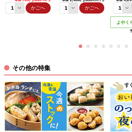
本体
本体
本体
かごへ
かごへ
よやく
その他の特集