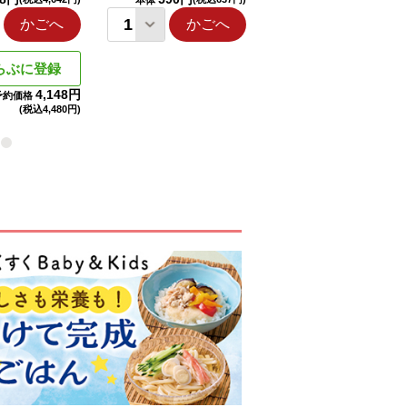
本体
本体
かごへ
かごへ
かごへ
らぶに登録
4,148円
予約価格
(税込
4,480円)