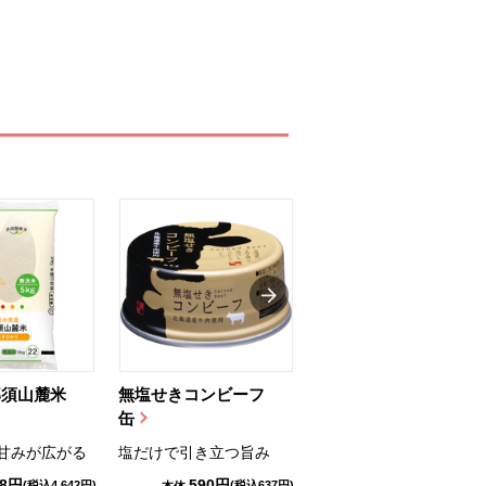
那須山麓米
無塩せきコンビーフ
ちゅるっと飲むゼリ
缶
ー（りんご...
甘みが広がる
塩だけで引き立つ旨み
国産りんご果汁を使用
98円
590円
1,114円
(税込4,642円)
(税込637円)
(税込1,203円