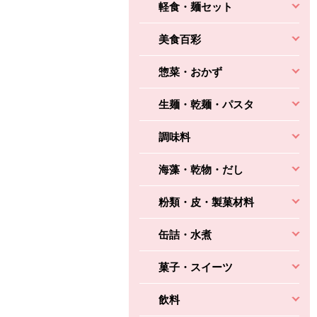
軽食・麺セット
美食百彩
惣菜・おかず
生麺・乾麺・パスタ
調味料
海藻・乾物・だし
粉類・皮・製菓材料
缶詰・水煮
菓子・スイーツ
飲料