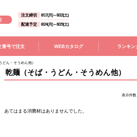
注文締切
8/17(月)
～
8/22(土)
週
配達予定
8/24(月)
～
8/29(土)
文番号で注文
WEBカタログ
ランキン
うどん・そうめん他）
乾麺（そば・うどん・そうめん他）
表示件
あてはまる消費材はありませんでした。