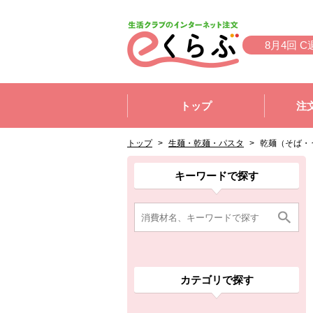
本文へジャンプする。
ページの先頭です。
8月4回 C
ここからサイト内共通メニューです。
サイト内共通メニューをスキップする
トップ
注
サイト内共通メニューここまで。
ここから現在位置です。
現在位置ここまで
トップ
>
生麺・乾麺・パスタ
>
乾麺（そば・
ここから消費材検索メニューです。
消費材検索メニューここまで。
ここから本文です。
ここから組合員向けメニューです。
組合員向けメニューここまで。
ここから本文です。
キーワードで探す
カテゴリで探す