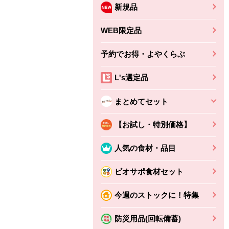
新規品
WEB限定品
予約でお得・よやくらぶ
L's選定品
まとめてセット
【お試し・特別価格】
人気の食材・品目
ビオサポ食材セット
ちょこっと揚げ（香
ね天
バルサミコ
今週のストックに！特集
ばしエビ味...
さわやか
コク深くフルーティー
えびの風味がぶわっ！
3円
2,160円
防災用品(回転備蓄)
(税込370円)
(税込2,333円)
本体
330円
(税込356円)