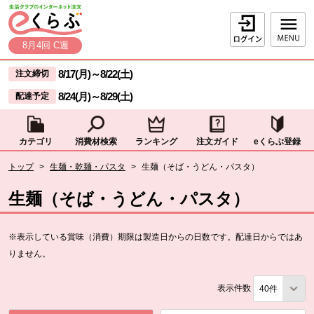
本文へジャンプする。
ページの先頭です。
ログイン
8月4回 C週
ここからサイト内共通メニューです。
サイト内共通メニューをスキップする
8/17(月)
～
8/22(土)
注文締切
8/24(月)
～
8/29(土)
配達予定
カテゴリ
消費材検索
ランキング
注文ガイド
eくらぶ登録
サイト内共通メニューここまで。
ここから現在位置です。
トップ
>
生麺・乾麺・パスタ
>
生麺（そば・うどん・パスタ）
現在位置ここまで
生麺（そば・うどん・パスタ）
※表示している賞味（消費）期限は製造日からの日数です。配達日からではあ
りません。
表示件数