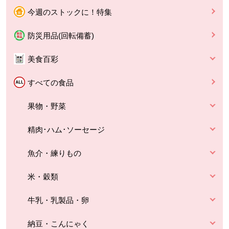
今週のストックに！特集
防災用品(回転備蓄)
美食百彩
すべての食品
果物・野菜
精肉･ハム･ソーセージ
魚介・練りもの
米・穀類
牛乳・乳製品・卵
納豆・こんにゃく