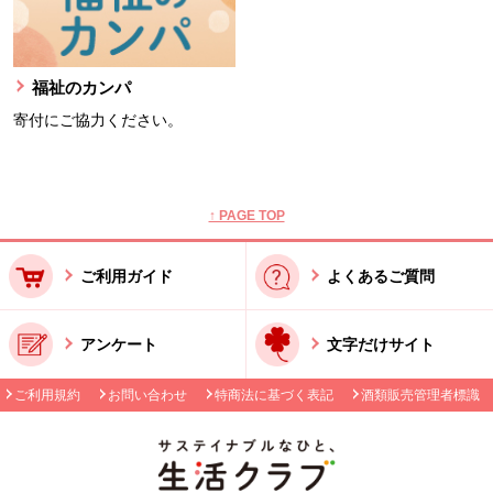
福祉のカンパ
寄付にご協力ください。
本文ここまで。
ここから共通フッターメニューです。
↑ PAGE TOP
ご利用ガイド
よくあるご質問
アンケート
文字だけサイト
ご利用規約
お問い合わせ
特商法に基づく表記
酒類販売管理者標識