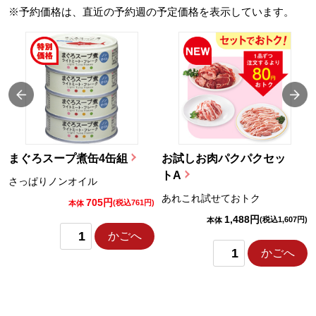
※予約価格は、直近の予約週の予定価格を表示しています。
まぐろスープ煮缶4缶組
お試しお肉パクパクセッ
トA
さっぱりノンオイル
あれこれ試せておトク
705円
)
(税込761円)
本体
1,488円
(税込1,607円)
本体
かごへ
かごへ