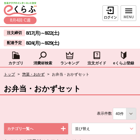
本文へジャンプする。
ページの先頭です。
ログイン
8月4回 C週
ここからサイト内共通メニューです。
サイト内共通メニューをスキップする
8/17(月)
～
8/22(土)
注文締切
8/24(月)
～
8/29(土)
配達予定
カテゴリ
消費材検索
ランキング
注文ガイド
eくらぶ登録
サイト内共通メニューここまで。
ここから現在位置です。
トップ
>
惣菜・おかず
>
お弁当・おかずセット
現在位置ここまで
お弁当・おかずセット
表示件数
カテゴリ一覧へ
並び替え
を展開する。