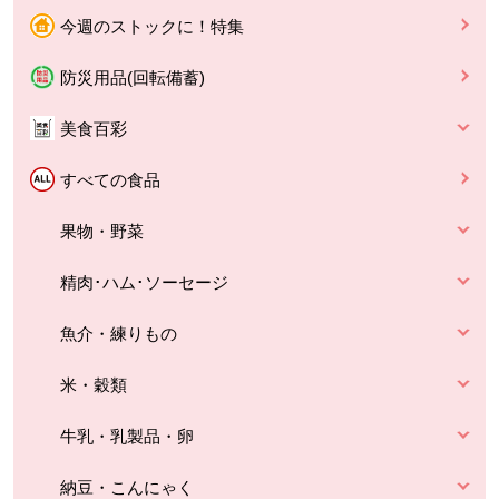
今週のストックに！特集
防災用品(回転備蓄)
美食百彩
すべての食品
果物・野菜
精肉･ハム･ソーセージ
魚介・練りもの
米・穀類
牛乳・乳製品・卵
納豆・こんにゃく