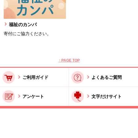
福祉のカンパ
寄付にご協力ください。
本文ここまで。
ここから共通フッターメニューです。
↑ PAGE TOP
ご利用ガイド
よくあるご質問
アンケート
文字だけサイト
ご利用規約
お問い合わせ
特商法に基づく表記
酒類販売管理者標識