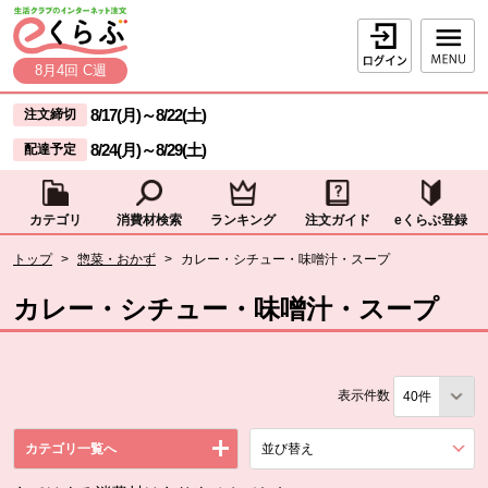
本文へジャンプする。
ページの先頭です。
ログイン
8月4回 C週
ここからサイト内共通メニューです。
サイト内共通メニューをスキップする
8/17(月)
～
8/22(土)
注文締切
8/24(月)
～
8/29(土)
配達予定
カテゴリ
消費材検索
ランキング
注文ガイド
eくらぶ登録
サイト内共通メニューここまで。
ここから現在位置です。
トップ
>
惣菜・おかず
>
カレー・シチュー・味噌汁・スープ
現在位置ここまで
カレー・シチュー・味噌汁・スープ
表示件数
カテゴリ一覧へ
並び替え
を展開する。