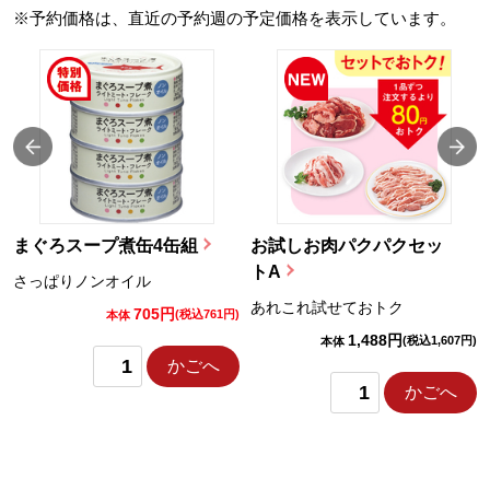
※予約価格は、直近の予約週の予定価格を表示しています。
まぐろスープ煮缶4缶組
お試しお肉パクパクセッ
トA
さっぱりノンオイル
あれこれ試せておトク
705円
)
(税込761円)
本体
1,488円
(税込1,607円)
本体
かごへ
かごへ