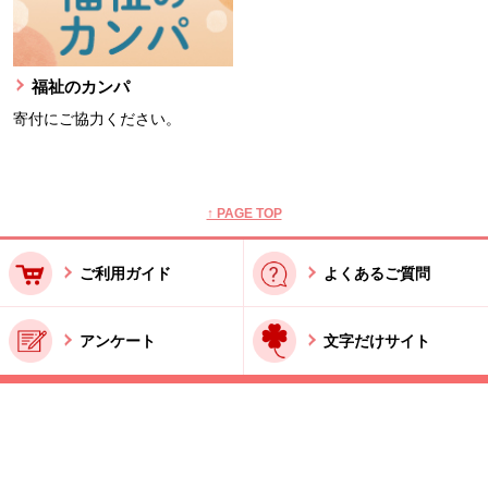
福祉のカンパ
寄付にご協力ください。
本文ここまで。
ここから共通フッターメニューです。
↑ PAGE TOP
ご利用ガイド
よくあるご質問
アンケート
文字だけサイト
ご利用規約
お問い合わせ
特商法に基づく表記
酒類販売管理者標識