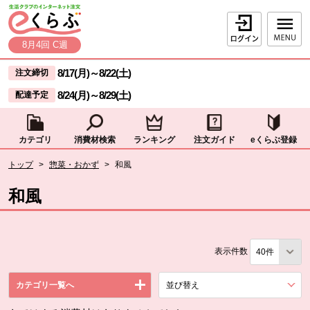
本文へジャンプする。
ページの先頭です。
ログイン
8月4回 C週
ここからサイト内共通メニューです。
サイト内共通メニューをスキップする
8/17(月)
～
8/22(土)
注文締切
8/24(月)
～
8/29(土)
配達予定
カテゴリ
消費材検索
ランキング
注文ガイド
eくらぶ登録
サイト内共通メニューここまで。
ここから現在位置です。
トップ
>
惣菜・おかず
>
和風
現在位置ここまで
和風
表示件数
カテゴリ一覧へ
並び替え
を展開する。