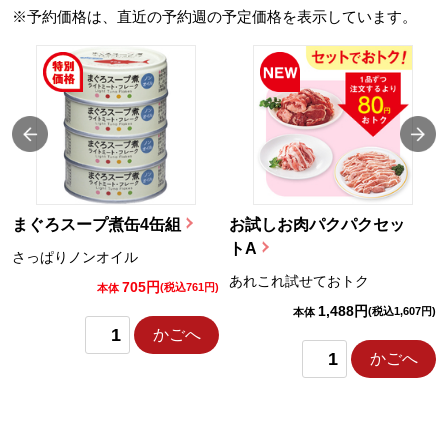
※予約価格は、直近の予約週の予定価格を表示しています。
まぐろスープ煮缶4缶組
お試しお肉パクパクセッ
トA
さっぱりノンオイル
あれこれ試せておトク
705円
)
(税込761円)
本体
1,488円
(税込1,607円)
本体
かごへ
かごへ