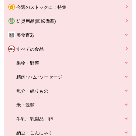
今週のストックに！特集
防災用品(回転備蓄)
美食百彩
すべての食品
果物・野菜
精肉･ハム･ソーセージ
魚介・練りもの
米・穀類
牛乳・乳製品・卵
納豆・こんにゃく