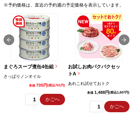
※予約価格は、直近の予約週の予定価格を表示しています。
まぐろスープ煮缶4缶組
お試しお肉パクパクセッ
トA
さっぱりノンオイル
あれこれ試せておトク
705円
)
(税込761円)
本体
1,488円
(税込1,607円)
本体
かごへ
かごへ