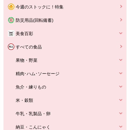
今週のストックに！特集
防災用品(回転備蓄)
美食百彩
すべての食品
果物・野菜
精肉･ハム･ソーセージ
魚介・練りもの
米・穀類
牛乳・乳製品・卵
納豆・こんにゃく