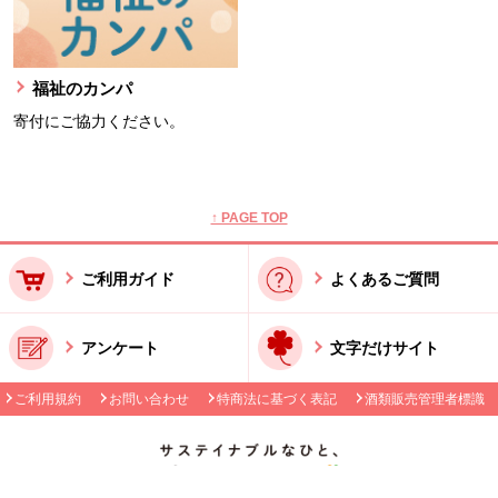
福祉のカンパ
寄付にご協力ください。
本文ここまで。
ここから共通フッターメニューです。
↑ PAGE TOP
ご利用ガイド
よくあるご質問
アンケート
文字だけサイト
ご利用規約
お問い合わせ
特商法に基づく表記
酒類販売管理者標識