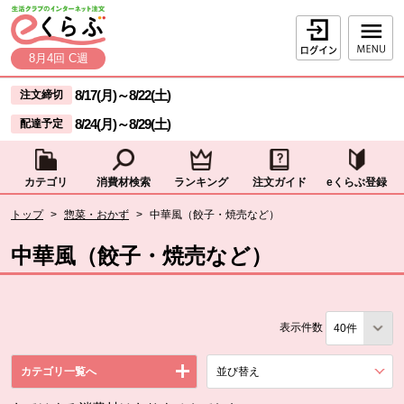
本文へジャンプする。
ページの先頭です。
ログイン
8月4回 C週
ここからサイト内共通メニューです。
サイト内共通メニューをスキップする
8/17(月)
～
8/22(土)
注文締切
8/24(月)
～
8/29(土)
配達予定
カテゴリ
消費材検索
ランキング
注文ガイド
eくらぶ登録
サイト内共通メニューここまで。
ここから現在位置です。
トップ
>
惣菜・おかず
>
中華風（餃子・焼売など）
現在位置ここまで
中華風（餃子・焼売など）
表示件数
カテゴリ一覧へ
並び替え
を展開する。