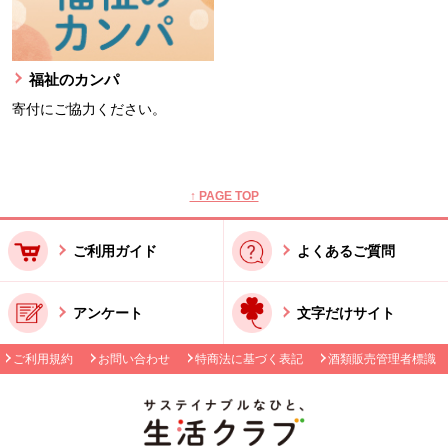
福祉のカンパ
寄付にご協力ください。
本文ここまで。
ここから共通フッターメニューです。
↑ PAGE TOP
ご利用ガイド
よくあるご質問
アンケート
文字だけサイト
ご利用規約
お問い合わせ
特商法に基づく表記
酒類販売管理者標識