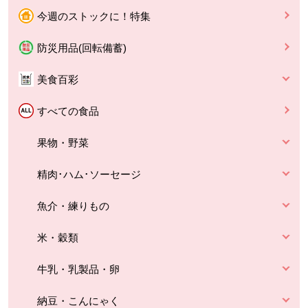
今週のストックに！特集
防災用品(回転備蓄)
美食百彩
すべての食品
果物・野菜
精肉･ハム･ソーセージ
魚介・練りもの
米・穀類
牛乳・乳製品・卵
納豆・こんにゃく