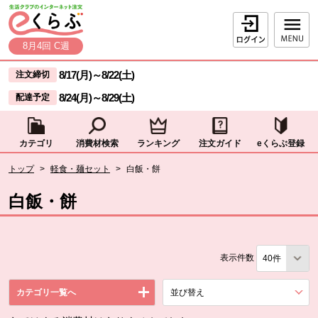
本文へジャンプする。
ページの先頭です。
ログイン
8月4回 C週
ここからサイト内共通メニューです。
サイト内共通メニューをスキップする
8/17(月)
～
8/22(土)
注文締切
8/24(月)
～
8/29(土)
配達予定
カテゴリ
消費材検索
ランキング
注文ガイド
eくらぶ登録
サイト内共通メニューここまで。
ここから現在位置です。
トップ
>
軽食・麺セット
>
白飯・餅
現在位置ここまで
白飯・餅
表示件数
カテゴリ一覧へ
並び替え
を展開する。