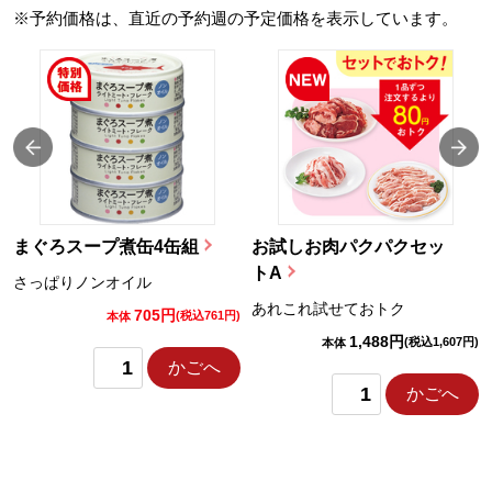
※予約価格は、直近の予約週の予定価格を表示しています。
まぐろスープ煮缶4缶組
お試しお肉パクパクセッ
トA
さっぱりノンオイル
あれこれ試せておトク
705円
)
(税込761円)
本体
1,488円
(税込1,607円)
本体
かごへ
かごへ