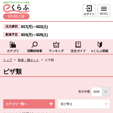
本文へジャンプする。
ページの先頭です。
ログイン
8月4回 C週
ここからサイト内共通メニューです。
サイト内共通メニューをスキップする
8/17(月)
～
8/22(土)
注文締切
8/24(月)
～
8/29(土)
配達予定
カテゴリ
消費材検索
ランキング
注文ガイド
eくらぶ登録
サイト内共通メニューここまで。
ここから現在位置です。
トップ
>
軽食・麺セット
>
ピザ類
現在位置ここまで
ピザ類
表示件数
カテゴリ一覧へ
並び替え
を展開する。