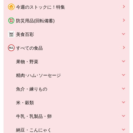
今週のストックに！特集
防災用品(回転備蓄)
美食百彩
すべての食品
果物・野菜
精肉･ハム･ソーセージ
魚介・練りもの
米・穀類
牛乳・乳製品・卵
納豆・こんにゃく