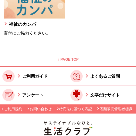
福祉のカンパ
寄付にご協力ください。
本文ここまで。
ここから共通フッターメニューです。
↑ PAGE TOP
ご利用ガイド
よくあるご質問
アンケート
文字だけサイト
ご利用規約
お問い合わせ
特商法に基づく表記
酒類販売管理者標識