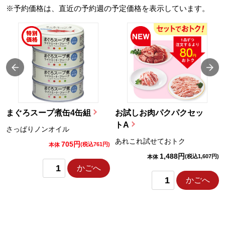
※予約価格は、直近の予約週の予定価格を表示しています。
まぐろスープ煮缶4缶組
お試しお肉パクパクセッ
トA
さっぱりノンオイル
あれこれ試せておトク
705円
)
(税込761円)
本体
1,488円
(税込1,607円)
本体
かごへ
かごへ